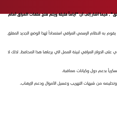
لما وصفه بـ"الوضع الجديد المقلق"، فيما أشار إلى أن "أياماً قليلة ويتم فتح ملفات العراق أمام
وم به النظام الرسمي العراقي استعداداً لهذا الوضع الجديد المقلق
 على الدولار العراقي لبيئة العمل التي يرعاها هذا المحافظ، لذلك لا
سكرياً بدعم دول وكيانات معاقبة.
قي وتخليصه من شبهات التهريب وغسيل الأموال ودعم الإرهاب.