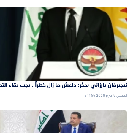
نيجيرفان بارزاني يحذّر: داعش ما زال خطراً.. يجب بقاء الت
الخميس 5 فبراير 2026 11:55 م