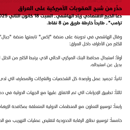
#دونالد ترامب
#الغاز الإيراني
#البنك المركزي العراقي
#الحكومة العراقية
حذّر من شبح العقوبات الأميركية على العراق
ترامب"، طارحاً خارطة طريق من 8 نقاط.
وقال الهاشمي في تدوينة على منصّة "إكس" تابعتها منصّة "جبال"، إن
للكثير من الأطراف داخل العراق:
أولاً: استبدال محافظ البنك المركزي الحالي الذي يرتبط الكثير من الخ
بديل عن استبداله.
ثانياً: تجميد عمل وأرصدة كل الشخصيات والشركات والمصارف التي لدى 
ثالثاً: تطبيق الإجراءات التي تم الاتفاق عليها مع الجهات الدولية
رابعاً: توسيع التعاون مع المنظمات الدولية المتعلقة بمكافحة الإر
خامساً: توسيع نطاق الرقابة الحدودية لتقليص عمليات التهريب مع الد