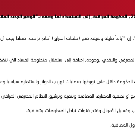
دعا الخبير الاقتصادي زياد الهاشمي، السبت 18 كانون الثاني 2025، الحكومة العراقية، إلى الاستعداد 
 "أياماً قليلة وسيتم فتح (ملفات العراق) أمام ترامب، فماذا يجب أن يق
لل المصرفي والنقدي بوجوده، إضافة إلى استغلال منظومة الفساد التي تتغذي
الحكومة دلائل على تورطها بعمليات تهريب الدولار واستثماره سياسياً وع
 في دمج أو تصفية المصارف المعاقبة وتنقية وترشيق النظام المصرفي العرا
هاب وغسيل الأموال وفتح قنوات تبادل المعلومات بشفافية.
ول المعاقبة.