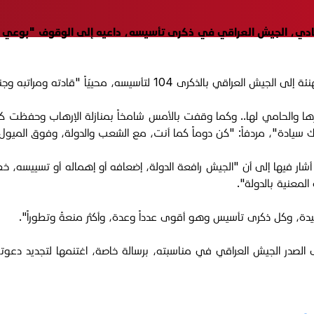
لعبادي، الجيش العراقي في ذكرى تأسيسه، داعيه إلى الوقوف "بوعي 
ها والحامي لها.. وكما وقفت بالأمس شامخاً بمنازلة الإرهاب وحفظت ك
سيادة"، مردفاً: "كن دوماً كما أنت، مع الشعب والدولة، وفوق الميول وال
 فيها إلى أن "الجيش رافعة الدولة، إضعافه أو إهماله أو تسييسه، خطايا
معنية بالدولة".
يدة، وكل ذكرى تأسيس وهو أقوى عدداً وعدة، وأكثر منعةً وتطوراً".
صدر الجيش العراقي في مناسبته، برسالة خاصة، اغتنمها لتجديد دعوته لل