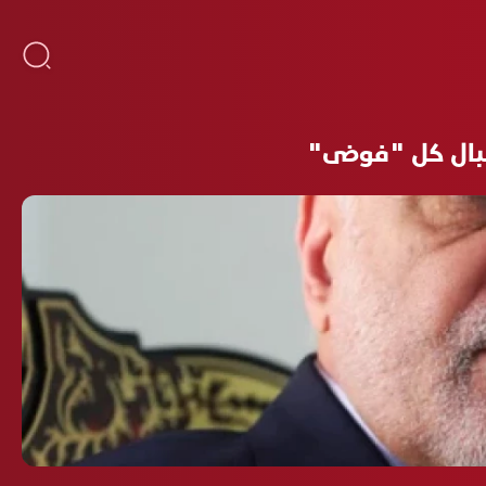
قبال كل "فوضى"