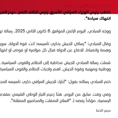
#حيدر العبادي
#الجيش العراقي
خاطب رئيس الوزراء العراقي الأسبق رئيس ائتلاف النصر، حيدر ا
انتهاك سيادة".
ووجّه العبادي، اليوم الإثنين الموافق 6 كانون الثاني 2025، رسالة تهنئة إلى الجيش العراقي بالذكرى 104 لتأسيسه، محييّاً "قادته ومراتبه وجنوده".
وقال العبادي: "رسالتي للجيش بذكرى تأسيسه: أنت قوة الدولة، سور
وهمة وانضباط، للدفاع عن الدولة قبال كل مؤامرة أو فوضى أو انتهاك 
شملت رسالة العبادي للجيش مخاطبة إلى النظام والقوى السياسية، أشار
ووطنية ومهنية وقوة الجيش، أهم واجبات النظام والقوى السياسية ال
ختم العبادي رسالته بقول: "أبارك للجيش العراقي ذكرى تأسيسه المج
وفي وقت سابق من اليوم، هنّأ زعيم التيار الوطني الشيعي مقتدى ال
الرسمية، مؤكداً رفضه لـ "السلاح المنفلت والمجاميع المنفلتة".
حجم الخط