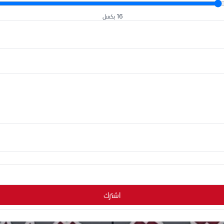
16 بكسل
اشترك