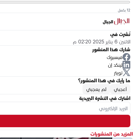
12 بكسل
الجبال
نُشرت في
الاثنين 6 يناير 2025 02:20 م
شارك هذا المنشور
فيسبوك
لينكد إن
تويتر
ما رأيك في هذا المنشور؟
أعجبني
لم يعجبني
اشترك في النشرة البريدية
المزيد من المنشورات