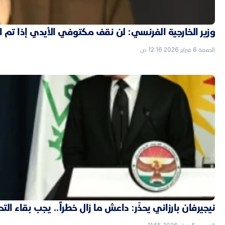
وزير الخارجية الفرنسي: لن نقف مكتوفي الأيدي إذا تم
الجمعة 6 فبراير 2026 12:16 ص
نيجيرفان بارزاني يحذّر: داعش ما زال خطراً.. يجب بقاء الت