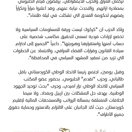
تركمان العراق والحزب الديمقراطي، يرفضون قيام الحلبوسي
بمصادرة آرائهم والتحدث نيابة عنهم، وقد أعلنوا مراراً وتكراراً
رفضهم لحكومة الفندق التي تشكلت في ليلة ظلماء".
وأكد الحزب أن "كركوك ليست ورقة للمساومات السياسية ولا
تخضع لإرادات فردية تسعى لتحقيق مكاسب شخصية على
حساب أمنها واستقرارها وهويتها"، داعياً "الجميع إلى احترام
سيادة القانون وقرارات القضاء العراقي، والابتعاد عن الخطوات
التي تزيد من تعقيد المشهد السياسي في المحافظة".
وقبل يومين، اجتمع رئيسا الاتحاد الوطني الكوردستاني بافل
طالباني، وحزب "تقدم" الحلبوسي، بحضور عضو المكتب
السياسي للاتحاد الوطني نزار آميدي، وجرى "بحث توحيد الجهود
الوطنية، بهدف حل المشكلات بين أربيل وبغداد، ولا سيما
الخلافات المتعلقة بمسألة الرواتب والمستحقات المالية لإقليم
كوردستان، حيث أكد الجانبان على الالتزام بالدستور وحماية حقوق
جميع الأطراف".