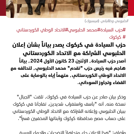
الحلبوسي وطالباني (فيسبوك)
#حزب السيادة
#محمد الحلبوسي
#الاتحاد الوطني الكوردستاني
# كركوك
حزب السيادة في كركوك يصدر بياناً بشأن إعلان
الحلبوسي الشراكة مع الاتحاد الكوردستاني
أصدر حزب السيادة، الإثنين 23 كانون الأول 2024، بياناً
هاجم فيه رئيس حزب "تقدم" محمد الحلبوسي، لتحالفه مع
الاتحاد الوطني الكوردستاني، متهماً إياه بالوصاية على
القضاء وتجاوز السوداني.
وذكر
بيان صادر عن حزب السيادة في كركوك، تلقت "الجبال"
نسخة منه، أنه "‏بأسف واستغراب شديدين، تفاجأنا في كركوك
ببيان الحلبوسي وإعلانه الشراكة مع الاتحاد الوطني الكوردستاني
على حساب مصير محافظة كركوك وأبنائها المخفيين قسراً".
وأضاف: "هذا الإعلان جاء متجاهلاً التضحيات والدماء العربية