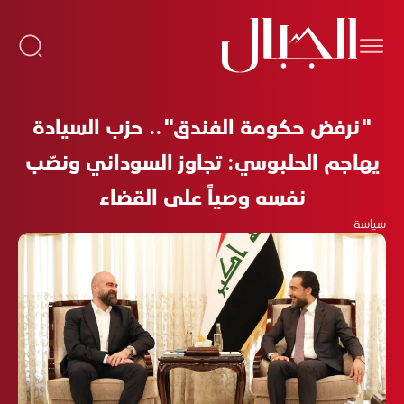
"نرفض حكومة الفندق".. حزب السيادة
يهاجم الحلبوسي: تجاوز السوداني ونصّب
نفسه وصياً على القضاء
سياسة