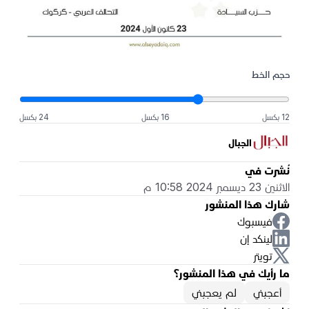
حجم الخط
12 بكسل
16 بكسل
24 بكسل
الجبال
نُشرت في
الاثنين 23 ديسمبر 2024 10:58 م
شارك هذا المنشور
فيسبوك
لينكد إن
تويتر
ما رأيك في هذا المنشور؟
أعجبني
لم يعجبني