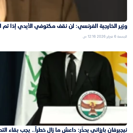
وزير الخارجية الفرنسي: لن نقف مكتوفي الأيدي إذا تم
الجمعة 6 فبراير 2026 12:16 ص
نيجيرفان بارزاني يحذّر: داعش ما زال خطراً.. يجب بقاء الت