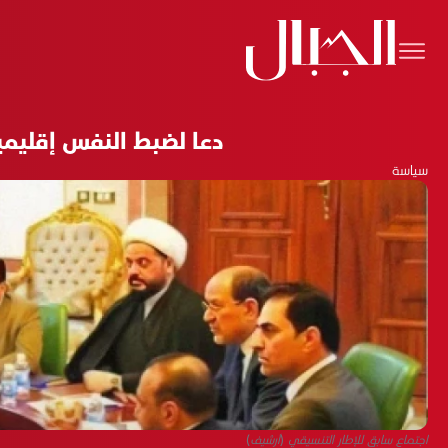
دعا لضبط النفس إقليميا
سياسة
اجتماع سابق للإطار التنسيقي (أرشيف)