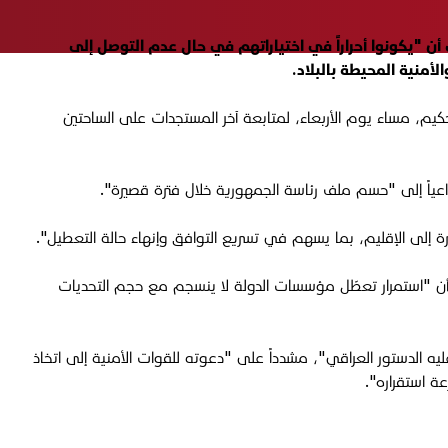
مان العراقي، إلى أن "يكونوا أحراراً في اختياراتهم في حال عدم التوصل إلى
أمنية المحيطة بالبلاد.
سيقي في بيان تلقت "الجبال" نسخة منه، "عقد الإطار التنسيقي اجتماعه الدوري المرقّم 262 في مكتب الحكيم، مساء يوم الأربعاء، لمتابعة آخر المستجدات على الساحتين
 داعياً إلى "حسم ملف رئاسة الجمهورية خلال فترة قصيرة".
يرة إلى الإقليم، بما يسهم في تسريع التوافق وإنهاء حالة التعطيل".
اً أن "استمرار تعطّل مؤسسات الدولة لا ينسجم مع حجم التحديات
عليه الدستور العراقي"، مشدداً على "دعوته للقوات الأمنية إلى اتخاذ
ة استقراره".