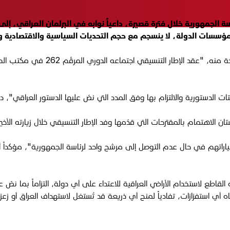
بعاء 4 شباط 2026، إلى حسم ملف رئاسة الجمهورية خلال فترة قصيرة، داعياً نوابه في البرل
مؤسسات الدولة، لا ينسجم مع حجم التحديات السياسية والاقتصادية وال
وذكرت الدائر ة الإعلامية للإطار التن
يتات الدستورية والالتزام بها وفق المدد التي نصّ عليها الدستور العراقي"،
 الاهتمام بالمقترحات التي قدّمها وفد الإطار التنسيقي خلال زيارته الأخ
ي اختياراتهم في حال عدم التوصل إلى مرشح واحد لرئاسة الجمهورية"، مؤكد
لقاطع لاستخدام الأراضي العراقية للاعتداء على أي دولة، التزاماً بما نصّ 
أي استفزازات، تفادياً لمنح أي ذريعة قد تُستغل لاستهداف العراق أو زعزع