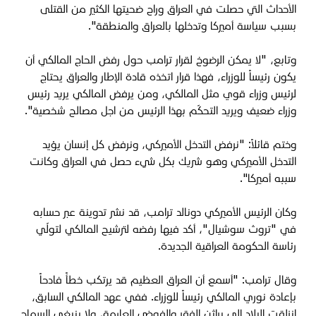
الأحداث التي حصلت في العراق وراح ضحيتها الكثير من القتلى
بسبب سياسة أميركا وتدخلها بالعراق والمنطقة".
وتابع، "لا يمكن الرضوخ لقرار ترامب حول رفض الحاج المالكي أن
يكون رئيساً للوزراء، فهذا قرار اتخذه قادة الإطار والعراق يحتاج
لرئيس وزراء قوي مثل المالكي، ومن يرفض المالكي يريد رئيس
وزراء ضعيف ويريد التحكّم بهذا الرئيس من اجل مصالح شخصية".
وختم قائلاً: "نرفض التدخل الأميركي، ونرفض كل إنسان يؤيد
التدخل الأميركي وهو شريك بكل شيء حصل في العراق وكانت
سببه أميركا".
وكان الرئيس الأميركي دونالد ترامب، قد نشر تدوينة عبر حسابه
في "تروث سوشيال"، أكد فيها رفضه لترشيح المالكي لتولّي
رئاسة الحكومة العراقية الجديدة.
وقال ترامب: "أسمع أن العراق العظيم قد يرتكب خطأً فادحاً
بإعادة نوري المالكي رئيساً للوزراء. ففي عهد المالكي السابق،
انزلقت البلاد إلى براثن الفقر والفوضى العارمة، ولا ينبغي السماح