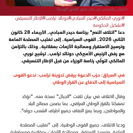
المالكي والعبادي في لقاء سابق (الشرق الأوسط)
#نوري المالكي
#حيدر العبادي
#دونالد ترامب
#الإطار التنسيقي
#تشكيل الحكومة
دعا "ائتلاف النصر" برئاسة حيدر العبادي، الأربعاء 28 كانون
الثاني 2026، القوى السياسية، إلى تغليب المصلحة العامة
وترسيخ الاستقرار ومعالجة الأزمات بعقلانية، وذلك بالتزامن
مع رفض الرئيس الأميركي دونالد ترامب، ترشيح نوري
المالكي لتولّي رئاسة الوزراء من قبل الإطار التنسيقي.
في السياق:
حزب الدعوة يرفض تدوينة ترامب: ندعو القوى
السياسية إلى الدفاع عن القرار الوطني
وقال الائتلاف في بيان تلقت "الجبال" نسخة منه، "
نؤكد
تمسّكنا بالقرار الوطني العراقي، بما يضمن مصالح البلد
والمواطنين، وبما يعزز التفاف جميع أطياف الشعب حوله".
ودعا الائتلاف، جميع القوى الوطنية، إلى "تغليب المصلحة
العامة، وترسيخ الاستقرار، ومعالجة الأزمات بعقلانية ومسؤولية،