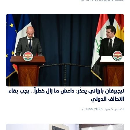
نيجيرفان بارزاني يحذّر: داعش ما زال خطراً.. يجب بقاء
التحالف الدولي
الخميس 5 فبراير 2026 11:55 م