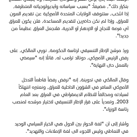
بتكرار ذلك"، مضيفاً: "بسبب سياساته وأيديولوجياته المتطرفة،
إذا انتُخب، ستتوقف الولايات المتحدة الأميركية عن تقديم العون
للعراق، وإذا لم نكن حاضرين لتقديم المساعدة، فلن يكون للعراق
أي فرصة للنجاح أو الازدهار أو الحرية. فلنجعل العراق عظيماً من
جديد!".
وردّ مرشح الإطار التنسيقي لرئاسة الحكومة، نوري المالكي، على
رفض الرئيس الأميركي، دونالد ترامب له، قائلًا إنه "سيمضي
بالعمل حتى النهاية".
وقال المالكي في تدوينة، إنه "نرفض رفضاً قاطعاً التدخل
الأميركي السافر في الشؤون الداخلية للعراق، ونعتبره انتهاكاً
لسيادته ومخالفاً للنظام الديمقراطي في العراق بعد العام
2003، وتعدياً على قرار الإطار التنسيقي لاختيار مرشحه لمنصب
رئاسة الوزراء".
وأشار إلى أن "لغة الحوار بين الدول هي الخيار السياسي الوحيد
في التعاطي وليس اللجوء الى لغة الإملاءات والتهديد".