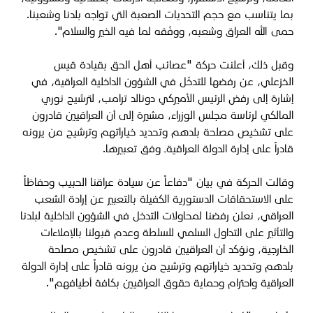
بما يتناسب مع حجم التحديات الصعبة التي تواجه بلدنا وشعبنا.
حمى الله العراق وشعبه، ووفّقه لما فيه الخير والسلام".
وقبل ذلك، أعلنت حركة "عصائب أهل الحق بقيادة قيس
الخزعلي، عن رفضها للتدخّل في الشؤون الداخلية العراقية، في
إشارة إلى رفض الرئيس الأميركي دونالد ترامب، لترشيح نوري
المالكي لرئاسة مجلس الوزراء، مشيرة إلى أن
العراقيين قادرون
على تشخيص مصلحة بلدهم وتحديد خياراتهم وترشيح من يرونه
قادراً على إدارة الدولة العراقيةـ وفق تعبيرها.
‏وقالت الحركة في بيان "دفاعاً عن سيادة عراقنا الحبيب وحفاظاً
على الاستحقاقات الدستورية الكفيلة بالتعبير عن إرادة الشعب
العراقي، نعلن رفضنا لمحاولات التدخل في الشؤون الداخلية لبلدنا
والتأثير على التداول السلمي للسلطة وعدم قبولنا بالإملاءات
الخارجية، ونؤكد أن العراقيين قادرون على تشخيص مصلحة
بلدهم وتحديد خياراتهم وترشيح من يرونه قادراً على إدارة الدولة
العراقية واحترام وحماية حقوق العراقيين بكافة أطيافهم"
.