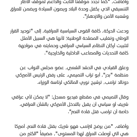
وأضافت، "كما نجدد موقفنا الثابت والداعم لموقف الاطار
التنسيقي الذي يكفل وحدة البلاد ويصون السيادة ويضمن للعراق
وشعبه الأمن والازدهار
".
ودعت الحركة، كافة القوى السياسية العراقية، إلى "توحيد القرار
الوطني وتغليب المصلحة الوطنية؛ لأنها هي السبيل الأمثل
لتثبيت أركان النظام السياسي العراقي وحمايته في مواجهة
كافة التحديات والمصاعب الداخلية والخارجية"
.
وعلق القيادي في الحشد الشعبي، عضو مجلس النواب عن
منظمة "بدر"، أبو تراب التميمي، على رفض الرئيس الأميركي
دونالد ترامب، ترشيح نوري المالكي لرئاسة الوزراء.
وقال التميمي في مقطع فيديو مسجل: "لا يمكن لأي عراقي
شريف أو سياسي أن يقبل بالتدخل الأميركي بالشأن العراقي.
خاصة أن ترامب قتل قادة النصر".
وأضاف، "من يرضخ لترامب فهو شريك بقتل قادة النصر. أميركا
هي التي أوصلت العراق لهذا المستوى"، مضيفاً "الكثير من