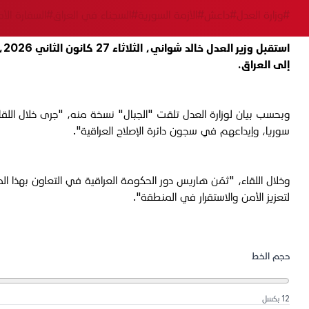
#وزارة العدل
#داعش
#الأزمة السورية
#السجناء في العراق
#السفارة الأم
اس
إلى العراق.
وبحسب بيان لوزارة العدل تلقت "الجبال" نسخة منه، "جرى خلال اللقاء بح
سوريا، وإيداعهم في سجون دائرة الإصلاح العراقية".
وخلال اللقاء، "ثمّن هاريس دور الحكومة العراقية في التعاون بهذا ا
لتعزيز الأمن والاستقرار في المنطقة".
حجم الخط
12 بكسل