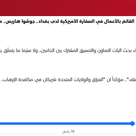
يركية
تقبل وزير العدل خالد شواني، الثلاثاء 27 كانون الثاني 2026، القائمَ بالأعمال في السفارة الأمير
ث آليات التعاون والتنسيق المشترك بين الجانبين، ولا سيّما ما يتعلّق بإج
لملف"، مؤكداً أن "العراق والولايات المتحدة شريكان في مكافحة الإرهاب،
16 بكسل