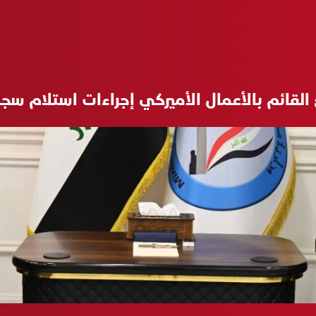
القائم بالأعمال الأميركي إجراءات استلام س