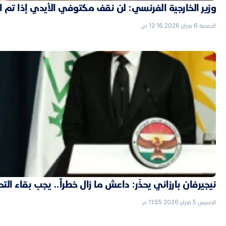
وزير الخارجية الفرنسي: لن نقف مكتوفي الأيدي إذا تم
الجمعة 6 فبراير 2026 12:16 ص
نيجيرفان بارزاني يحذّر: داعش ما زال خطراً.. يجب بقاء الت
الخميس 5 فبراير 2026 11:55 م