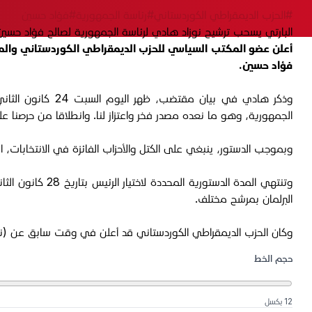
#الحزب الديمقراطي الكوردستاني
#رئاسة الجمهورية
#فؤاد حسين
البارتي يسحب ترشيح نوزاد هادي لرئاسة الجمهورية لصالح فؤاد حسين
أعلن عضو المكتب السياسي للحزب الديمقراطي الكوردستاني والمرش
فؤاد حسين.
الجمهورية، وهو ما نعده مصدر فخر واعتزاز لنا. وانطلاقا من حرصنا ع
وبموجب الدستور، ينبغي على الكتل والأحزاب الفائزة في الانتخابات، المنضوية تحت قبة البرلمان اختيار
البرلمان بمرشح مختلف.
وكان الحزب الديمقراطي الكوردستاني قد أعلن في وقت سابق عن (ن
حجم الخط
12 بكسل