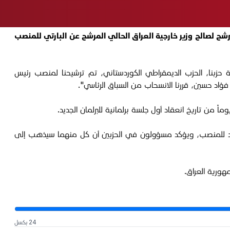
ح لصالح وزير خارجية العراق الحالي المرشح عن البارتي للمنصب
خامة الرئيس مسعود بارزاني، وبثقة حزبنا، الحزب الديمقراطي الكوردستاني، تم ترشيحنا لمنصب رئيس
ؤاد حسين، قررنا الانسحاب من السباق الرئاسي".
لافات بين أكبر حزبين كورديين حول مرشح واحد للمنصب، ويؤكد مسؤولون في الحزبين أن كل منهما سيذهب إلى
ورية العراق.
24 بكسل