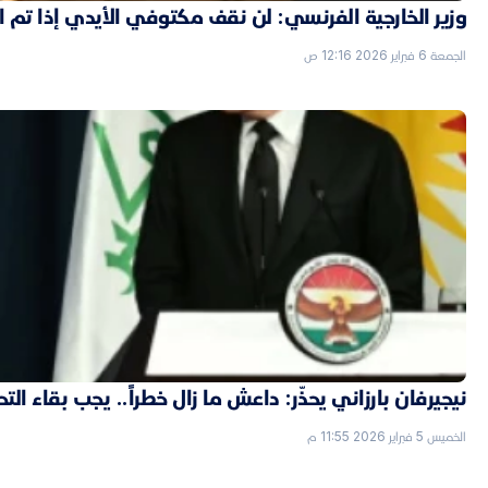
وزير الخارجية الفرنسي: لن نقف مكتوفي الأيدي إذا تم
الجمعة 6 فبراير 2026 12:16 ص
نيجيرفان بارزاني يحذّر: داعش ما زال خطراً.. يجب بقاء الت
الخميس 5 فبراير 2026 11:55 م