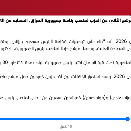
ح الثاني عن الحزب لمنصب رئاسة جمهورية العراق، انسحابه من الترش
وذكر هادي في بيان مقتضب، ظهر اليوم السبت 24 كانون الثاني 2026، أنه "بناء على توجيهات ف
لى المصلحة العامة، ودعما لمرشح حزبنا لمنصب رئيس الجمهورية، الدكتور ف
 رئيس جمهورية للبلاد بمدة لا تتجاوز 30 يوماً من تاريخ انعقاد أول جلسة برلمانية للبرلمان الجديد.
وتنتهي المدة الدستورية المحددة لاختيار الرئيس بتاريخ 28 كانون الثاني 2026، وسط استمرار الخ
وزاد هادي) و(فؤاد حسين) كمرشحين رسميين عن الحزب لمنصب رئيس جمه
16 بكسل