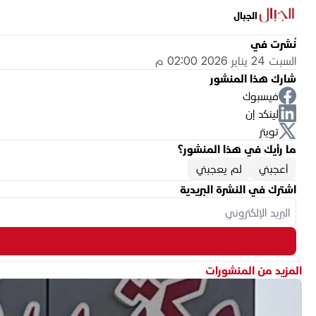
الجبال
نُشرت في
السبت 24 يناير 2026 02:00 م
شارك هذا المنشور
فيسبوك
لينكد إن
تويتر
ما رأيك في هذا المنشور؟
أعجبني
لم يعجبني
اشترك في النشرة البريدية
المزيد من المنشورات