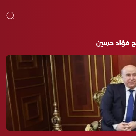
لح فؤاد حسين