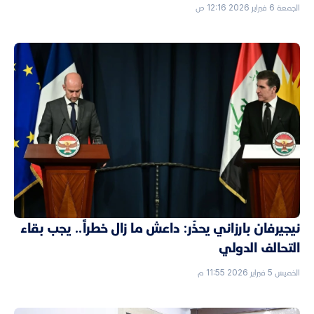
الجمعة 6 فبراير 2026 12:16 ص
نيجيرفان بارزاني يحذّر: داعش ما زال خطراً.. يجب بقاء
التحالف الدولي
الخميس 5 فبراير 2026 11:55 م