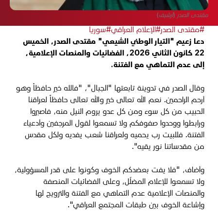
مقتدى الصدر (أرشيف)
#مقتدى الصدر
#الإعلام العراقي
#سوريا
دعا زعيم "التيار الوطني الشيعي" مقتدى الصدر، الخميس
22 كانون الثاني 2026، الفضائيات والمنصات الإعلامية،
إلى عدم التماهي مع الفتنة.
وقال الصدر في تدوينة تابعتها "الجبال"، "فالله خير حافظاً وهو
أرحم الراحمين. نعم الله تعالى خير والله تعالى حافظاً لعراقنا
الحبيب من كل سوء ومن كل عدو يروم النيل منه، فاصبروا
ورابطوا ووحدوا صفوفكم ولا تسمعوا لقول المرجفين وأدعياء
الفتنة. فللبيت رب يحميه ولعراقنا شعب يفديه ولكل مقدس
من مقدساتنا نور يقيه".
وأضاف، "فلا يفت بعضدكم الخوف وكونوا على قدر المسؤولية،
ولا تسمعوا للإعلام المضلّل، وعلى الفضائيات المنصفة
والمنصات الإعلامية عدم التماهي مع الفتنة والترويج لها
وإشاعة الخوف بين طبقات المجتمع العراقي".