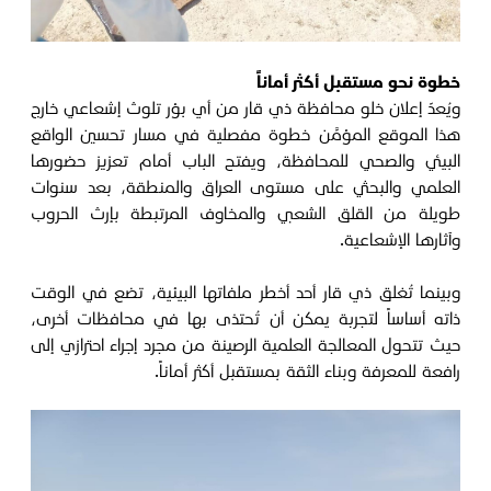
خطوة نحو مستقبل أكثر أماناً
ويُعدّ إعلان خلو محافظة ذي قار من أي بؤر تلوث إشعاعي خارج
هذا الموقع المؤمَّن خطوة مفصلية في مسار تحسين الواقع
البيئي والصحي للمحافظة، ويفتح الباب أمام تعزيز حضورها
العلمي والبحثي على مستوى العراق والمنطقة، بعد سنوات
طويلة من القلق الشعبي والمخاوف المرتبطة بإرث الحروب
وآثارها الإشعاعية.
وبينما تُغلق ذي قار أحد أخطر ملفاتها البيئية، تضع في الوقت
ذاته أساساً لتجربة يمكن أن تُحتذى بها في محافظات أخرى،
حيث تتحول المعالجة العلمية الرصينة من مجرد إجراء احترازي إلى
رافعة للمعرفة وبناء الثقة بمستقبل أكثر أماناً.