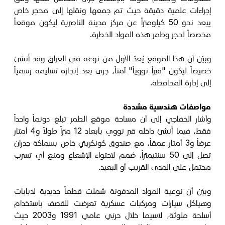
إجراءات علمية دقيقة حيث تم جمعها ونقلها إلى محجر خاص
يبعد نحو 50 كيلومتراً عن مركز مدينة الناصرية ليكون موقعاً
مخصصاً لحجر وطمر هذه المواد الخطرة.
وبيّن أن هذا الموقع يُعدّ الأول من نوعه في العراق وقد أُنشئ
خصيصاً ليكون "قبراً نووياً" آمناً، جرى بعد إنجازه تسليمه رسمياً
إلى إدارة المحافظة.
مواصفات هندسية مشددة
وأشار الخفاجي إلى أن مساحة موقع الطمر تبلغ دونماً واحداً
فقط، فيما أُنشئ داخله قبر نووي بأبعاد 12 متراً طولاً و4 أمتار
عرضاً و3 أمتار عمقاً، مع صندوق كونكريتي خاص بسماكة جدران
تصل إلى 50 سنتيمتراً، صُمم لاحتواء الإشعاع ومنع أي تسرب
محتمل على المدى القريب أو البعيد.
وبيّن أن نوعية المواد المدفونة شملت قطعاً حديدية لدبابات
وهياكل سيارات ومركبات عسكرية تعرضت للقصف باستخدام
أسلحة ملوثة، لاسيما خلال حربَي عامي 1991 و2003 حيث