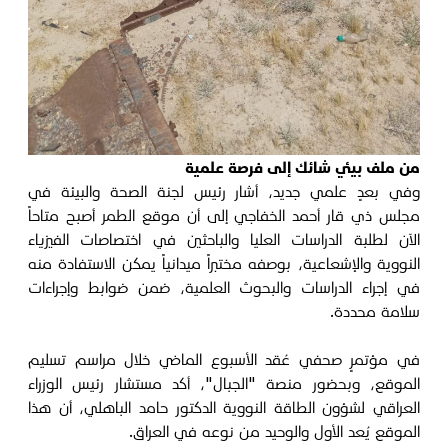
من ملف بيئي شائك إلى فرصة علمية
وفي بعدٍ علمي جديد، أشار رئيس لجنة الصحة والبيئة في
مجلس ذي قار أحمد الخفاجي إلى أن موقع الطمر أصبح متاحاً
الآن لطلبة الدراسات العليا والباحثين في اختصاصات الفيزياء
النووية والإشعاعية، بوصفه مختبراً ميدانياً يمكن الاستفادة منه
في إجراء الدراسات والبحوث العلمية، ضمن ضوابط وإجراءات
سلامة محددة.
في مؤتمرٍ صحفي عُقد الأسبوع الماضي خلال مراسم تسليم
الموقع، وبحضور منصة "الجبال"، أكد مستشار رئيس الوزراء
العراقي لشؤون الطاقة النووية الدكتور حامد الباهلي، أن هذا
الموقع يُعد الأول والوحيد من نوعه في العراق.