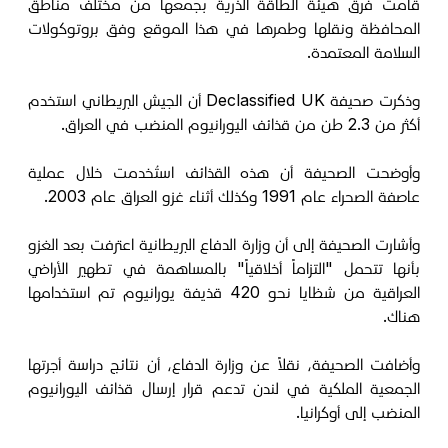
قامت فرق هيئة الطاقة الذرية بجمعها من مختلف مناطق
المحافظة ونقلها وطمرها في هذا الموقع وفق بروتوكولات
السلامة المعتمدة.
وذكرت صحيفة Declassified UK أن الجيش البريطاني استخدم
أكثر من 2.3 طن من قذائف اليورانيوم المنضب في العراق.
وأوضحت الصحيفة أن هذه القذائف استُخدمت خلال عملية
عاصفة الصحراء عام 1991 وكذلك أثناء غزو العراق عام 2003.
وأشارت الصحيفة إلى أن وزارة الدفاع البريطانية اعترفت بعد الغزو
بأنها تتحمل "التزاماً أخلاقياً" بالمساهمة في تطهير الأراضي
العراقية من شظايا نحو 420 قذيفة يورانيوم تم استخدامها
هناك.
وأضافت الصحيفة، نقلاً عن وزارة الدفاع، أن نتائج دراسة أجرتها
الجمعية الملكية في لندن تدعم قرار إرسال قذائف اليورانيوم
المنضب إلى أوكرانيا.