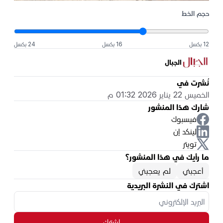
حجم الخط
12 بكسل
16 بكسل
24 بكسل
الجبال
نُشرت في
الخميس 22 يناير 2026 01:32 م
شارك هذا المنشور
فيسبوك
لينكد إن
تويتر
ما رأيك في هذا المنشور؟
أعجبني
لم يعجبني
اشترك في النشرة البريدية
اشترك