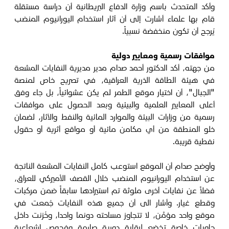
وأكد المتحدث باسم وزارة الدفاع البريطانية أن دراسة مستقلة
قام بها علماء أشارت إلى أن آثار استخدام اليورانيوم المنضب
يُرجح أن تكون منخفضة نسبياً.
موافقات رسمية ومعايير دولية
من جهته، أكد الدكتور أحمد صدام مدير مديرية النفايات المشعة
في هيئة الطاقة الذرية العراقية، في تصريح خاص لمنصة
"الجبال"، أن اختيار موقع الطمر لم يكن عشوائياً، بل جاء وفق
أعلى المعايير العلمية والبيئية وبعد الحصول على موافقات
رسمية من وزارات البيئة والموارد المائية والنفط والآثار، لضمان
خلو المنطقة من أي مكامن مائية أو مواقع أثرية أو حقول
نفطية قريبة.
وأوضح صدام أن الموقع استوعب كامل النفايات المشعة الناتجة
عن استخدام اليورانيوم المنضب خلال القصف الأميركي للعراق،
فضلاً عن نفايات أخرى ملوثة تم استيرادها سابقاً ضمن مركبات
وقطع غيار. وأشار الى أن جميع هذه النفايات جُمعت في
موقع واحد مؤمَّن، لا تتجاوز مساحته دونما واحدا، وخُزنت داخل
حاويات خاصة تخضع لرقابة دورية صارمة وفحوص إشعاعية