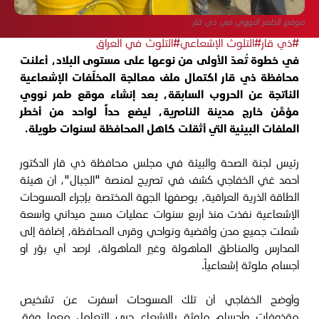
موقع الطمر النووي في ذي قار
#ذي قار
#التلوث الإشعاعي
#التلوث في العراق
في خطوة تُعدّ الأولى من نوعها على مستوى البلاد، أعلنت
محافظة ذي قار اكتمال ملف معالجة المخلّفات الإشعاعية
الناتجة عن الحروب السابقة، بعد إنشاء موقع طمر نووي
مؤمَّن خارج مدينة الناصرية، ليضع حداً لواحد من أخطر
الملفات البيئية التي أثقلت كاهل المحافظة لسنوات طويلة.
رئيس لجنة الصحة والبيئة في مجلس محافظة ذي قار الدكتور
أحمد غني الخفاجي كشف في تصريح لمنصة "الجبال"، أن هيئة
الطاقة الذرية العراقية، بوصفها الجهة المختصة بإجراء المسوحات
الإشعاعية نفذت منذ أربع سنوات عمليات مسح ميداني واسعة
شملت جميع مدن وأقضية ونواحي وقرى المحافظة، إضافة إلى
المدارس والمناطق المأهولة وغير المأهولة، لرصد أي بؤر أو
أجسام ملوثة إشعاعياً.
وأوضح الخفاجي أن تلك المسوحات أسفرت عن تشخيص
مقذوفات وأجسام ملوثة بالإشعاع جرى التعامل معها وفق