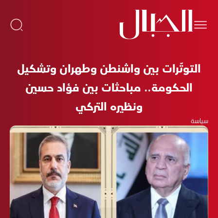
التوتّرات بين واشنطن وطهران وتشكيل
الحكومة.. مباحثات بين فؤاد حسين
ونظيره التركي
سياسة