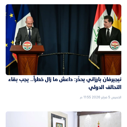
نيجيرفان بارزاني يحذّر: داعش ما زال خطراً.. يجب بقاء
التحالف الدولي
الخميس 5 فبراير 2026 11:55 م