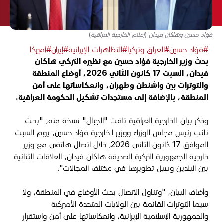
فؤاد حسين وهاكان فيدان (إعلام الخارجية العراقية)
#فؤاد حسين
#العراق وتركيا
#التظاهرات الإيرانية
#إيران
#أميركا
بحث وزير الخارجية فؤاد حسين مع نظيره التركي هاكان
فيدان، السبت 17 كانون الثاني 2026، أوضاع المنطقة
والتوترات بين واشنطن وطهران، وانعكاساتها على أمن
المنطقة، بالإضافة إلى مستجدات تشكيل الحكومة العراقية.
وذكر بيان للخارجية العراقية تلقت "الجبال" نسخة منه، "
بحث
نائب رئيس مجلس الوزراء ووزير الخارجية فؤاد حسين، يوم السبت
الموافق 17 كانون الثاني 2026، خلال اتصال هاتفي مع وزير
خارجية الجمهورية التركية الصديقة هاكان فيدان، العلاقات الثنائية
بين البلدين وسبل تطويرها في مختلف المجالات
".
وأضاف البيان، "وتناول الاتصال بحث الأوضاع في المنطقة، ولا
سيما التوترات القائمة بين الولايات المتحدة الأميركية
والجمهورية الإسلامية الإيرانية، وانعكاساتها على أمن واستقرار