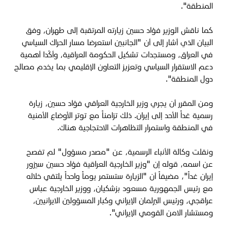
المنطقة
".
كما ناقش الوزير فؤاد حسين زيارته المرتقبة إلى طهران
، وفق
البيان الذي أشار إلى أن "الجانبين استعرضا
مسار الحراك السياسي
في العراق، ومستجدات تشكيل الحكومة العراقية، وأكّدا أهمية
دعم الاستقرار السياسي وتعزيز التعاون الإقليمي بما يخدم مصالح
دول المنطقة".
ومن المقرر أن يجري وزير الخارجية العراقي فؤاد حسين، زيارة
رسمية غداً الأحد إلى إيران. ذلك تزامناً مع توتر الأوضاع الأمنية
في المنطقة واستمرار التظاهرات الاحتجاجية هناك.
ونقلت وكالة الأنباء الرسمية، عن "مصدر مسؤول" لم تفصح
عن اسمه، قوله إن "وزير الخارجية العراقية فؤاد حسين سيزور
إيران غداً"، مضيفاً أن "الزيارة ستستمر يوماً واحداً يلتقي خلاله
مع رئيس الجمهورية مسعود بزشكيان، ووزير الخارجية عباس
عراقجي، ورئيس البرلمان الإيراني وكبار المسؤولين الايرانيين،
ومستشار الامن القومي الإيراني".