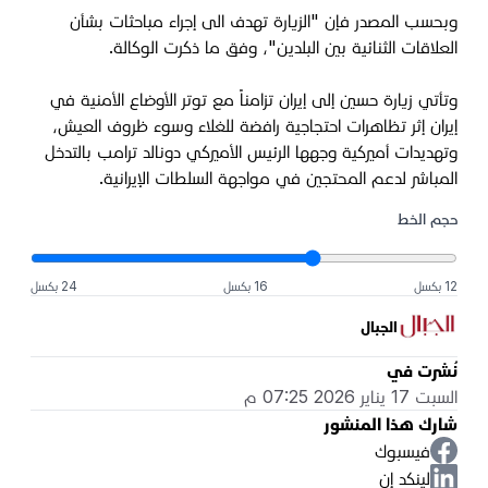
وبحسب المصدر فإن "الزيارة تهدف الى إجراء مباحثات بشأن
العلاقات الثنائية بين البلدين"، وفق ما ذكرت الوكالة.
وتأتي زيارة حسين إلى إيران تزامناً مع توتر الأوضاع الأمنية في
إيران إثر تظاهرات احتجاجية رافضة للغلاء وسوء ظروف العيش،
وتهديدات أميركية وجهها الرئيس الأميركي دونالد ترامب بالتدخل
المباشر لدعم المحتجين في مواجهة السلطات الإيرانية.
حجم الخط
12 بكسل
16 بكسل
24 بكسل
الجبال
نُشرت في
السبت 17 يناير 2026 07:25 م
شارك هذا المنشور
فيسبوك
لينكد إن