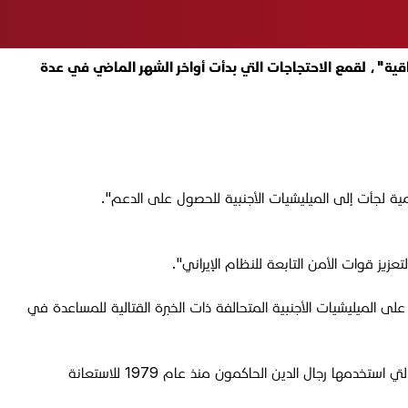
ية"، لقمع الاحتجاجات التي بدأت أواخر الشهر الماضي في عدة
امية لجأت إلى الميليشيات الأجنبية للحصول على الدعم".
على الميليشيات الأجنبية المتحالفة ذات الخبرة القتالية للمساعدة في
وقالت الخبيرة الإيرانية ليزا دفتري في تصريح نقلته الشبكة، إن "هذا ليس بالأمر الجديد بالنسبة للنظام الإيراني. إنه امتداد منطقي لقواعد اللعبة التي استخدمها رجال الدين الحاكمون منذ عام 1979 للاستعانة