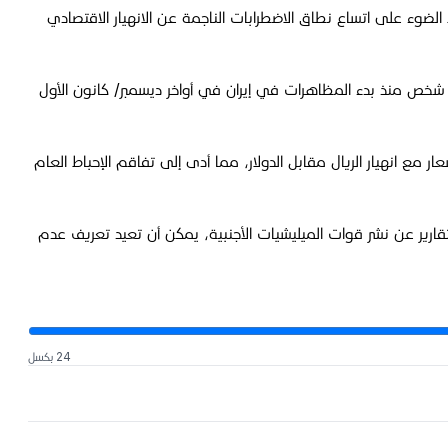
الإبلاغ عن احتجاجات واشتباكات عنيفة في أكثر من 200 مدينة في 26 مقاطعة، مما يسلّط الضوء على اتساع نطاق الاضطرابات الناجمة عن الانهيار الاقتصادي
نقلت الشبكة، معلومات عن جماعات حقوق الإنسان ومنظمات مراقبة مستقلة، تفيد "بمقتل 38 شخصاً على الأقل، واعتقال أكثر من 2200 شخص منذ بدء المظاهرات في إيران في أواخر ديسمبر/ كانون الأول
ار مع انهيار الريال مقابل الدولار، مما أدى إلى تفاقم الإحباط العام
قارير عن نشر قوات الميليشيات الأجنبية، يمكن أن تعيد تعريف عدم
24 بكسل