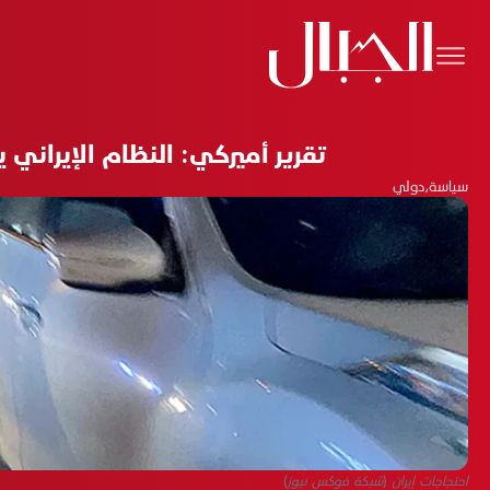
تقرير أميركي: النظام الإيراني
سياسة
،
دولي
احتجاجات إيران (شبكة فوكس نيوز)