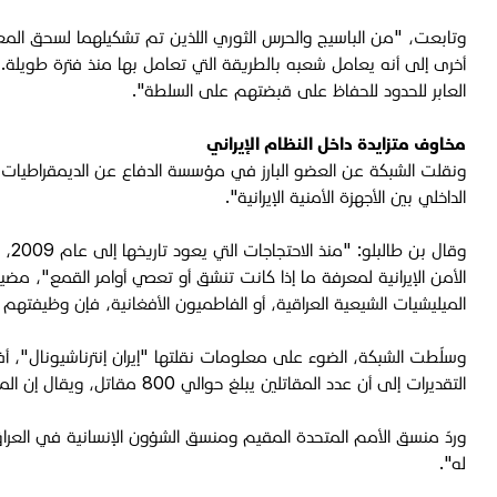
وتابعت، "من الباسيج والحرس الثوري اللذين تم تشكيلهما لسحق المعار
أخرى إلى أنه يعامل شعبه بالطريقة التي تعامل بها منذ فترة طويلة. 
العابر للحدود للحفاظ على قبضتهم على السلطة".
مخاوف متزايدة داخل النظام الإيراني
ونقلت الشبكة عن العضو البارز في مؤسسة الدفاع عن الديمقراطيات بهن
الداخلي بين الأجهزة الأمنية الإيرانية".
وقا
الأمن الإيرانية لمعرفة ما إذا كانت تنشق أو تعصي أوامر القمع"، مضيف
الميليشيات الشيعية العراقية، أو الفاطميون الأفغانية، فإن وظيفتهم س
وسلّطت الشبكة، الضوء على معلومات نقلتها "إيران إنترناشيونال"، أ
التقديرات إلى أن عدد المقاتلين يبلغ حوالي 800 مقاتل، ويقال إن المسلحين يعبرون الحدود بحجة الحج الديني قبل التجمع في قاعدة في الأهواز وإرسالهم إلى مناطق مختلفة".
وردّ منسق الأمم المتحدة المقيم ومنسق الشؤون الإنسانية في العراق
له".