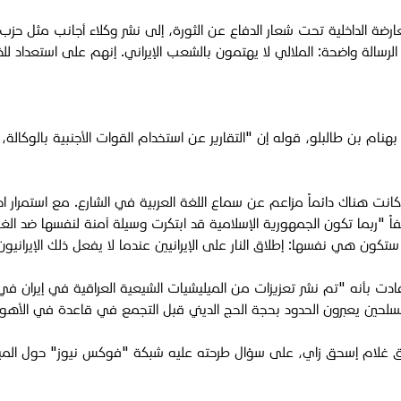
ضة الداخلية تحت شعار الدفاع عن الثورة، إلى نشر وكلاء أجانب مثل حزب ال
الرسالة واضحة: الملالي لا يهتمون بالشعب الإيراني. إنهم على استعداد 
ام بن طالبلو، قوله إن "التقارير عن استخدام القوات الأجنبية بالوكالة
ل بن طالبلو: "منذ الاحتجاجات التي يعود تاريخها إلى عام 2009، كانت هناك دائماً مزاعم عن سماع اللغة الع
اً "ربما تكون الجمهورية الإسلامية قد ابتكرت وسيلة آمنة لنفسها ضد الغض
تكون هي نفسها: إطلاق النار على الإيرانيين عندما لا يفعل ذلك الإيرانيون 
فادت بأنه "تم نشر تعزيزات من الميليشيات الشيعية العراقية في إيران في
 غلام إسحق زاي، على سؤال طرحته عليه شبكة "فوكس نيوز" حول الميليشيات