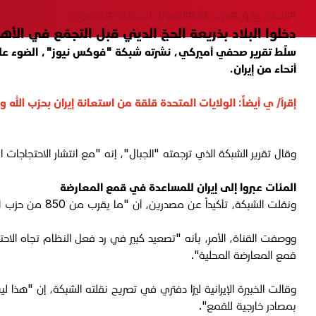
#العراق وإيران
#حزب الله
#الفصائل المسلحة
#تظاهرات
دخلوا البلاد بذريعة الحجّ الديني قبل التجمّع في الأهو
سلّط تقرير صحفي أميركي، نشرته شبكة "فوكس نيوز"، الضوء على "
أنحاء من إيران.
إقرأ/ ي أيضاً:
الولايات المتحدة قلقة من استعانة إيران بحزب الله 
وقال تقرير الشبكة الذي ترجمته "الجبال"، إنه "مع انتشار الاحتجاجات 
المئات عبروا إلى إيران للمساعدة في قمع المعارضة
ونقلت الشبكة، تأكيداً عن مصدرين، أن "ما يقرب من 850 من حزب الله والميليشيات العراقية ومقاتلين مرتبطين بفيلق القدس، عبروا إلى إيران لتعزيز قوات الأمن التابعة للنظام الإيراني".
ووصفت القناة، الأمر، بأنه "تصعيد كبير في رد فعل النظام تجاه الاحتج
قمع المعارضة المحلية".
بمصادر خارجية للقمع".