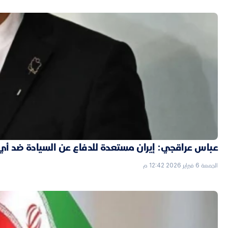
عباس عراقجي: إيران مستعدة للدفاع عن السيادة ضد أي
الجمعة 6 فبراير 2026 12:42 م