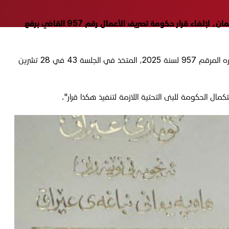
أظهرت وثائق حصلت عليها "الجبال"، السبت 10 كانون الثاني 2026، تقديم 25 عضواً في مجلس النواب العراقي، طلباً إلى رئاسة البرلمان، لإلغاء قرار حكومة تصريف الأعمال رقم 957 القاضي برفع
وجاء في الطلب الموقع من قبل 25 نائباً، إلى رئاسة مجلس النواب: "قرر مجلس النواب اتخاذ الإجراءات اللازمة من قبل مجلس الوزراء بإلغاء قراره المرقم 957 لسنة 2025، المتخذ في الجلسة 43 في 28 تشرين
 الحكومة للبنى التحتية اللازمة لتنفيذ هكذا قرار".