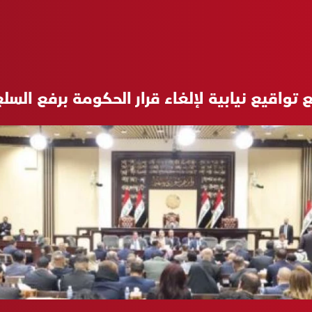
تواقيع نيابية لإلغاء قرار الحكومة برفع السل