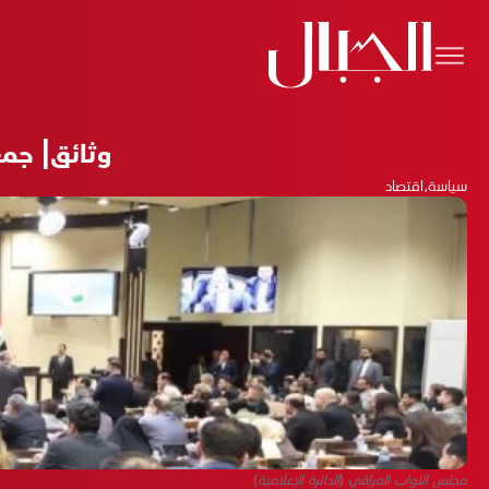
وثائق| جمع 
سياسة
،
اقتصاد
مجلس النواب العراقي (الدائرة الإعلامية)