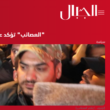
"العصائب" تؤكد عل
سياسة
(أرشيف ـ إعلام العصائب)