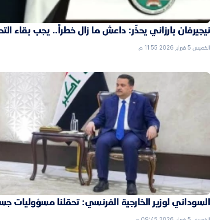
نيجيرفان بارزاني يحذّر: داعش ما زال خطراً.. يجب بقاء الت
الخميس 5 فبراير 2026 11:55 م
السوداني لوزير الخارجية الفرنسي: تحمّلنا مسؤوليات جسي
الخميس 5 فبراير 2026 09:45 م