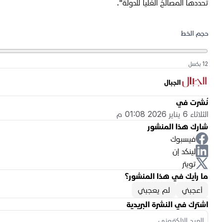
تحددها المصالحُ العُليا للدولة".
حجم الخط
12 بكسل
الجبال
نُشرت في
الثلاثاء 6 يناير 2026 01:08 م
شارك هذا المنشور
فيسبوك
لينكد إن
تويتر
ما رأيك في هذا المنشور؟
أعجبني
لم يعجبني
اشترك في النشرة البريدية