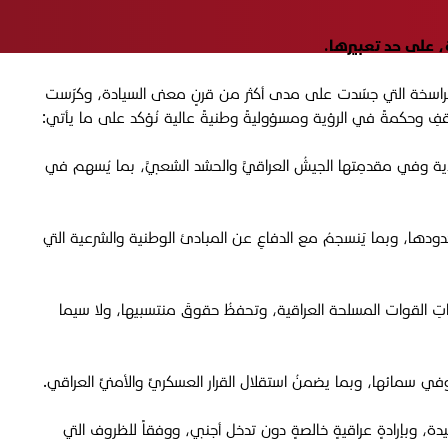
ة، على حد تعبيرها.
الراسخة التي جسّدت على مدى أكثر من قرنٍ معنى السيادة، وكرّست
قفِ وحكمةً في الرؤية ومسؤوليةً وطنيةً عالية نُؤكد على ما يأتي:
ادية وفي مقدمِتها الجيشُ العراقيَّ والحشد الشعبيَّ، بما يُسهم في
ِ حدودها، وبما يَنسجمُ مع الدفاعِ عن المبادئ الوطنية والشرعية التي
 قدراتِ القوات المسلحة العراقية، وتحفظُ حقوقَ منتسبيها، ولا سيما
وفي سمائها، وبما يضمنُ استقلال القرار العسكريِّ والأمنيِّ العراقي.
 المرجعيةِ الدينية الرشيدة، وبإرادةٍ عراقيةٍ خالصةٍ دون تدخل أجنبي، ووفقاً للظروف التي