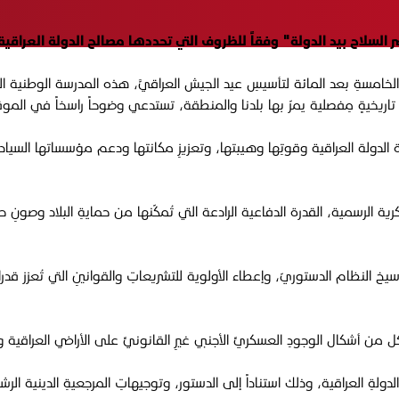
لسلاح بيد الدولة" وفقاً للظروف التي تحددها مصالح الدولة العراقي
خامسةِ بعد المائة لتأسيسِ عيد الجيش العراقيَّ، هذه المدرسة الوطنية 
اريخيةٍ مِفصلية يمرّ بها بلدنا والمنطقة، تستدعي وضوحاً راسخاً في المو
حدة الدولة العراقية وقوتِها وهيبتها، وتعزيزِ مكانتها ودعم مؤسساتها السي
كرية الرسمية، القدرة الدفاعية الرادعة التي تُمكّنها من حمايةِ البلاد وصون
وترسيخ النظام الدستوريّ، وإعطاء الأولوية للتشريعاتِ والقوانينِ التي تُعزز
ل من أشكال الوجودِ العسكريِّ الأجنبي غيرِ القانونيِّ على الأراضي العراقية 
واضح والمُعلن منذُ عام ٢٠١٧ بحصرِ السلاحِ بيد الدولةِ العراقية، وذلك استناداً إلى الدستور، وتوجيهاتِ