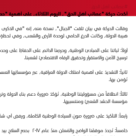
#عصائب أهل الحق
أكدت حركة "عصائب أهل الحق"، اليوم الثلاثاء، على أهمية "حصر ا
وقالت الحركة في بيان تلقت "الجبال"، نسخة منه، إنه "في الذكرى ال
هيبة الدولة، وكانت الدرعَ الحامي لوحدة الأرضِ والشعب، وفي لحظةٍ ت
أولاً: ثباتنا على المبادئ الوطنية، وحرصِنا الدائم على الحفاظِ على و
ترسيخ الأمنِ والاستقرار وتحقيق الرفاه الاقتصاديَّ لشعبنا.
ثانياً: التشديدُ على أهمية امتلاك الدولة العراقية، عبر مؤسساتِها العس
نُؤمن بها.
ثالثاً: انطلاقاً من مسؤوليتنا الوطنية، نُؤكدُ ضرورةَ دعم بناءِ الدولة 
مؤسسةَ الحشد الشعبيَّ ومنتسبيها.
رابعاً: التأكيدُ على ضرورةِ صونِ السيادة الوطنية الكاملة، ورفضِ أي شك
خامساً: نُجددُ موقفَنا ال