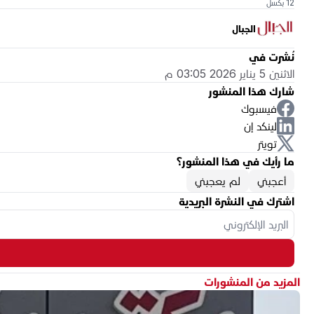
12 بكسل
الجبال
نُشرت في
الاثنين 5 يناير 2026 03:05 م
شارك هذا المنشور
فيسبوك
لينكد إن
تويتر
ما رأيك في هذا المنشور؟
أعجبني
لم يعجبني
اشترك في النشرة البريدية
المزيد من المنشورات