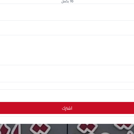
16 بكسل
اشترك