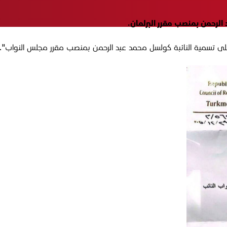
لرحمن بمنصب مقرر البرلمان.
على تسمية النائبة كولسل محمد عبد الرحمن بمنصب مقرر مجلس النواب".