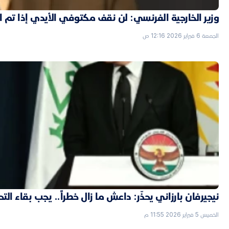
وزير الخارجية الفرنسي: لن نقف مكتوفي الأيدي إذا تم
الجمعة 6 فبراير 2026 12:16 ص
نيجيرفان بارزاني يحذّر: داعش ما زال خطراً.. يجب بقاء الت
الخميس 5 فبراير 2026 11:55 م