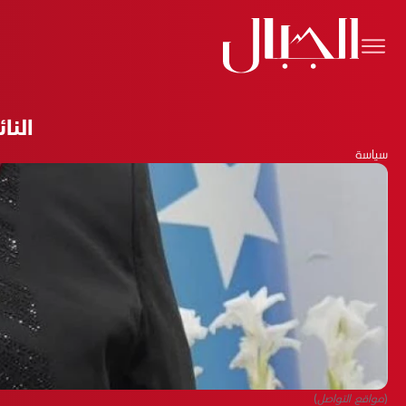
النا
سياسة
(مواقع التواصل)