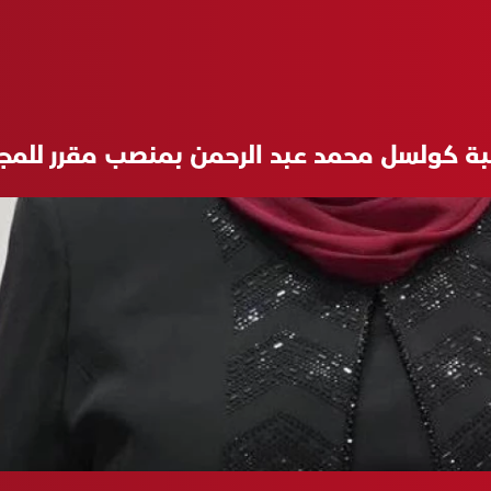
ئبة كولسل محمد عبد الرحمن بمنصب مقرر للم