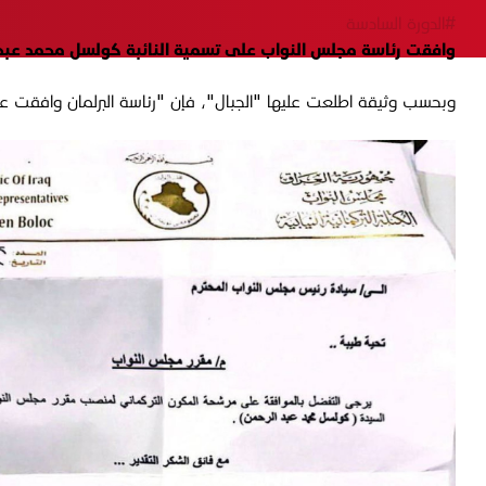
#الدورة السادسة
وافقت رئاسة مجلس النواب على تسمية النائبة كولسل محمد عبد ا
وبحسب وثيقة اطلعت عليها "الجبال"، فإن "رئاسة البرلمان وافقت 