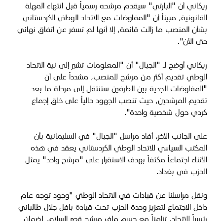
ريكاني أن "البارتي" سيقدم مرشحه رسمياً قبل انتهاء المهلة
القانونية، مبيناً أن "المفاوضات مع الاتحاد الوطني الكردستاني
بشأن المنصب ما زالت قائمة، إلا أنها لم تسفر عن اتفاق نهائي
حتى الآن".
ريكاني أوضح لـ "الجبال" أن "المعلومات تشير إلى نية الاتحاد
الوطني تقديم أكثر من مرشح للمنصب، مشدداً على أن
"المفاوضات الجدية بين الطرفين ستنتقل إلى مرحلة ما بعد
تقديم المرشحين، حيث تنصب الجهود حالياً على خلق إجماع
كردي حول شخصية واحدة".
على الجانب الآخر، أفاد مراسل "الجبال" في السليمانية بأن
المكتب السياسي للاتحاد الوطني الكردستاني يعقد في هذه
الأثناء اجتماعاً مكثفاً بهدف الاستقرار على "مرشح واحد" يمثل
الحزب في بغداد.
ونقل مراسلنا عن قيادات في الاتحاد الوطني "وجود توجه عام
داخل الاجتماع لتعزيز وحدة الحزب تحت قيادة بافل جلال طالباني
رئيساً للاتحاد، تزامناً مع حسم ملف مرشح قصر السلام، لضمان