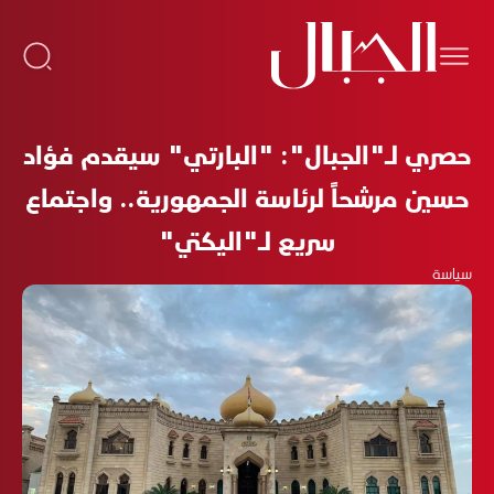
حصري لـ"الجبال": "البارتي" سيقدم فؤاد
حسين مرشحاً لرئاسة الجمهورية.. واجتماع
سريع لـ"اليكتي"
سياسة