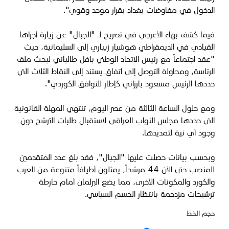
الدخول في مفاوضات بغداد بقرار موحد وقوي".
فيما كشف بهاء الأعرجي في تصريح لـ "الجبال" عن زيارة أجراها
القيادي في الديمقراطي هوشیار زيباري إلى السليمانية، حيث
"عقد اجتماعاً مع رئيس الاتحاد الوطني بافل طالباني لبحث ملف
الرئاسة، ومحاولة التوصل إلى اتفاق يستند إلى النقاط الثلاث التي
حددها الرئيس مسعود بارزاني كإطار للتوافق الكوردي".
ومع حلول الساعة الثالثة من عصر اليوم، تنتهي المهلة القانونية
التي حددها مجلس النواب العراقي لاستقبال طلبات الترشح دون
وجود أي نية لتمديدها.
وبحسب بيانات حصلت عليها "الجبال"، فقد بلغ عدد المتقدمين
للمنصب حتى الآن 44 مرشحاً، يمثلون أطيافاً متنوعة من العرب
والكورد والمكونات الأخرى، مما يضع البرلمان أمام خارطة
ترشيحات مزدحمة بانتظار الحسم السياسي.
حجم الخط