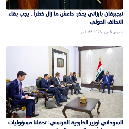
نيجيرفان بارزاني يحذّر: داعش ما زال خطراً.. يجب بقاء
التحالف الدولي
الخميس 5 فبراير 2026 11:55 م
السوداني لوزير الخارجية الفرنسي: تحمّلنا مسؤوليات