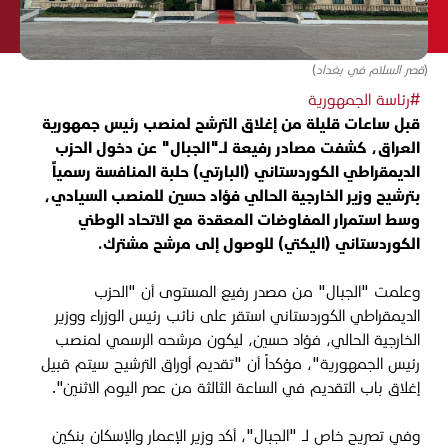
(قصر السلام في بغداد)
#رئاسة الجمهورية
قبل ساعات قليلة من إغلاق الترشح لمنصب رئيس جمهورية
العراق، كشفت مصادر رفيعة لـ"الجبال" عن دخول الحزب
الديمقراطي الكوردستاني (البارتي) حلبة المنافسة رسمياً
بترشيح وزير الخارجية الحالي فؤاد حسين للمنصب السيادي،
وسط استمرار المفاوضات المعقدة مع الاتحاد الوطني
الكوردستاني (اليكتي) للوصول إلى مرشح مشترك.
وعلمت "الجبال" من مصدر رفيع المستوى أن "الحزب
الديمقراطي الكوردستاني استقر على نائب رئيس الوزراء ووزير
الخارجية الحالي، فؤاد حسين، ليكون مرشحه الرسمي لمنصب
رئيس الجمهورية"، مؤكداً أن "تقديم أوراق الترشيح سيتم قبيل
إغلاق باب التقديم في الساعة الثالثة من عصر اليوم الاثنين".
وفي تصريح خاص لـ "الجبال"، أكد وزير الإعمار والإسكان بنكين