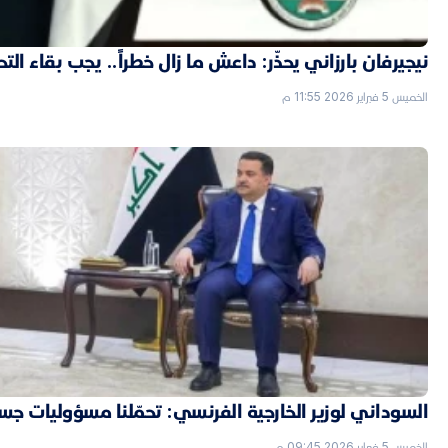
نيجيرفان بارزاني يحذّر: داعش ما زال خطراً.. يجب بقاء الت
الخميس 5 فبراير 2026 11:55 م
السوداني لوزير الخارجية الفرنسي: تحمّلنا مسؤوليات جسي
الخميس 5 فبراير 2026 09:45 م