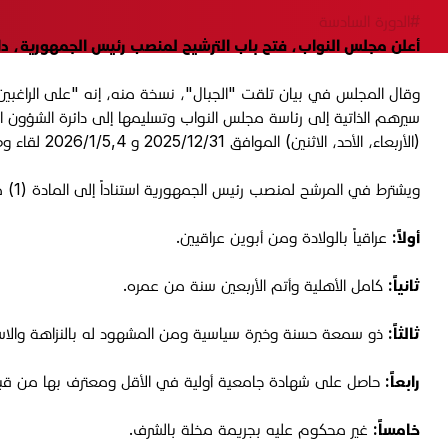
#الدورة السادسة
أعلن مجلس النواب، فتح باب الترشيح لمنصب رئيس الجمهورية، داعيا
وقال المجلس في بيان تلقت "الجبال"، نسخة منه، إنه "على الراغبين 
سيرهم الذاتية إلى رئاسة مجلس النواب وتسليمها إلى دائرة الشؤون ال
(الأربعاء، الأحد، الاثنين) الموافق 2025/12/31 و 2026/1/5,4 لقاء وصل تسليم يثبت فيه تقديمهم الطلب وتاريخ التقديم ومرفقاته من الوثائق".
ويشترط في المرشح لمنصب رئيس الجمهورية استناداً إلى المادة (1) من القانون أن يكون:
أولاً:
عراقياً بالولادة ومن أبوين عراقيين.
ثانياً:
كامل الأهلية وأتم الأربعين سنة من عمره.
ثالثاً:
ذو سمعة حسنة وخبرة سياسية ومن المشهود له بالنزاهة والاست
رابعاً:
حاصل على شهادة جامعية أولية في الأقل ومعترف بها من قبل و
خامساً:
غير محكوم عليه بجريمة مخلة بالشرف.