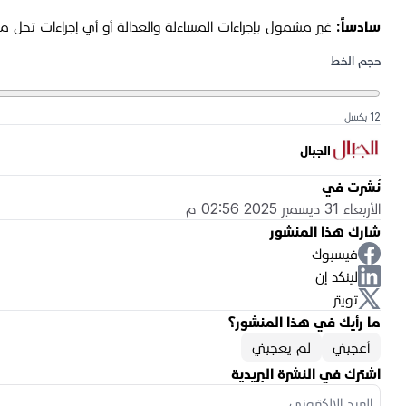
سادساً:
غير مشمول بإجراءات المساءلة والعدالة أو أي إجراءات تحل مح
حجم الخط
12 بكسل
الجبال
نُشرت في
الأربعاء 31 ديسمبر 2025 02:56 م
شارك هذا المنشور
فيسبوك
لينكد إن
تويتر
ما رأيك في هذا المنشور؟
أعجبني
لم يعجبني
اشترك في النشرة البريدية