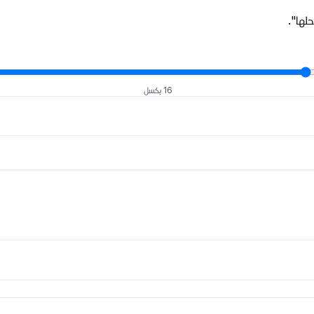
لها".
16 بكسل