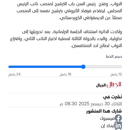
النواب، وفتح رئيس السن باب الترشيح لمنصب نائب الرئيس
المجلس، ليتقدّم فرهاد الأتروشي بترشيح نفسه إلى المنصب
ممثلاً عن الديمقراطي الكوردستاني.
وأكدت الدائرة استئناف الجلسة البرلمانية، بعد تحويلها إلى
تداولية، والبدء بالجولة الثالثة لعملية اختيار النائب الثاني، واقتراع
النواب لصالح أحد المتنافسين.
حجم الخط
12 بكسل
16 بكسل
24 بكسل
الجبال
نُشرت في
الثلاثاء 30 ديسمبر 2025 08:30 م
شارك هذا المنشور
فيسبوك
لينكد إن