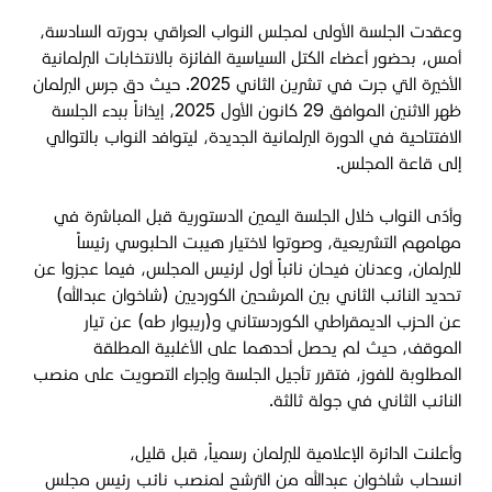
وعقدت الجلسة الأولى لمجلس النواب العراقي بدورته السادسة،
أمس، بحضور أعضاء الكتل السياسية الفائزة بالانتخابات البرلمانية
الأخيرة التي جرت في تشرين الثاني 2025. حيث دق جرس البرلمان
ظهر الاثنين الموافق 29 كانون الأول 2025، إيذاناً ببدء الجلسة
الافتتاحية في الدورة البرلمانية الجديدة، ليتوافد النواب بالتوالي
إلى قاعة المجلس.
وأدّى النواب خلال الجلسة اليمين الدستورية قبل المباشرة في
مهامهم التشريعية، وصوتوا لاختيار هيبت الحلبوسي رئيساً
للبرلمان، وعدنان فيحان نائباً أول لرئيس المجلس، فيما عجزوا عن
تحديد النائب الثاني بين المرشحين الكورديين (شاخوان عبدالله)
عن الحزب الديمقراطي الكوردستاني و(ريبوار طه) عن تيار
الموقف، حيث لم يحصل أحدهما على الأغلبية المطلقة
المطلوبة للفوز، فتقرر تأجيل الجلسة وإجراء التصويت على منصب
النائب الثاني في جولة ثالثة.
وأعلنت الدائرة الإعلامية للبرلمان رسمياً، قبل قليل،
انسحاب شاخوان عبدالله من الترشح لمنصب نائب رئيس مجلس