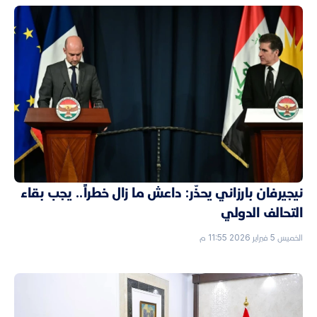
نيجيرفان بارزاني يحذّر: داعش ما زال خطراً.. يجب بقاء
التحالف الدولي
الخميس 5 فبراير 2026 11:55 م