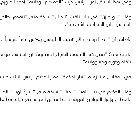
وفي هذا السياق، أعرب رئيس حزب "الجماهير الوطنية" أحمد الجبوري 
وقال "أبو مازن" في بيان تلقت "الجبال" نسخة منه، "نتقدم بخالص ا
السياسي على الحسابات الشخصية".
وأضاف، أنّ "حصر الترشيح بالأخ هيبت الحلبوسي يعكس وعياً سياسياً عال
وأردف قائلاً: "نثمّن هذا الموقف الشجاع الذي يؤكد أن السياسة مواق
بثقله ودوره ومسؤوليته".
في المقابل، هنأ زعيم "تيار الحكمة" عمار الحكيم، رئيس النائب هيبت 
وقال الحكيم في بيان تلقت "الجبال" نسخة منه، "
أباركُ لهيبت الحل
والعطاء، وإقرار القوانين المهمّة ذات التماسِّ المباشر مع حياة وتطلّ