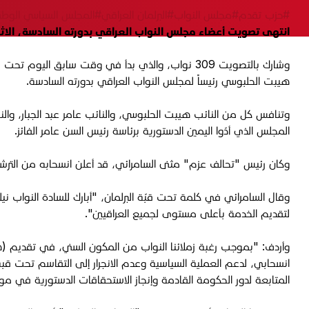
#حزب تقدم
#مجلس النواب
#البرلمان العراقي
#المجلس السياسي الوطن
انتهى تصويت أعضاء مجلس النواب العراقي بدورته السادسة، الاثنين 29 كانون الأول 2025، بفوز مرشح "المجلس السياسي الوطني"، هيبت الحلبوسي، القيادي في حزب 
هيبت الحلبوسي رئيساً لمجلس النواب العراقي بدورته السادسة.
وتنافس كل من النائب هيبت الحلبوسي، والنائب عامر عبد الجبار، وال
المجلس الذي أدّوا اليمين الدستورية برئاسة رئيس السن عامر الفائز.
وكان رئيس "تحالف عزم" مثنى السامرائي، قد أعلن انسحابه من الترشح
وقال السامرائي في كلمة تحت قبّة البرلمان، "أبارك للسادة النواب نيل
لتقديم الخدمة بأعلى مستوى لجميع العراقيين".
وأردف: "بموجب رغبة زملائنا النواب من المكون السني، في تقديم (هي
انسحابي، لدعم العملية السياسية وعدم الانجرار إلى التقاسم تحت قبة
المتابعة لدور الحكومة القادمة وإنجاز الاستحقاقات الدستورية في موا