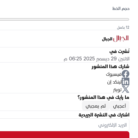
حجم الخط
12 بكسل
الجبال
نُشرت في
الاثنين 29 ديسمبر 2025 06:25 م
شارك هذا المنشور
فيسبوك
لينكد إن
تويتر
ما رأيك في هذا المنشور؟
أعجبني
لم يعجبني
اشترك في النشرة البريدية