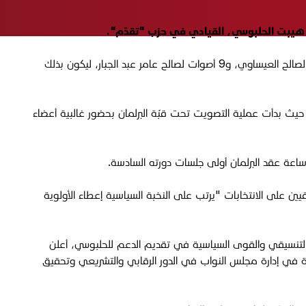
وشارك بالتصويت 309 نواب، والذي بدأ في وقت سابق اليوم تحت قبّة البرلمان، ليصوت 208 نوّاب لصالح هيبت الحلبوسي، مقابل 66 صوتاً لصالح العيساوي، و9 أصوات لصالح عامر عبد الجبار، ليكون بذلك
حيث بدأت عملية التصويت تحت قبّة البرلمان بحضور غالبية أعضاء
ساعة عقد البرلمان أولى جلسات دورته السادسة.
يين على الانتخابات "يرتب على النخبة السياسية إعطاء الأولوية
 التنسيقي والقوى السياسية في تقديم الدعم للحلبوسي، أعلن
يدة في إدارة مجلس النواب في الدور الرقابي والتشريعي وتحقيق