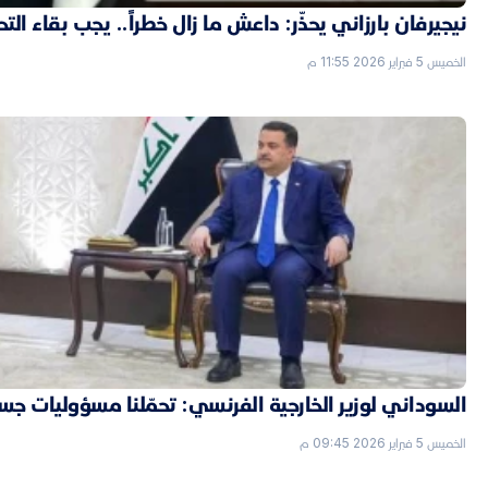
نيجيرفان بارزاني يحذّر: داعش ما زال خطراً.. يجب بقاء الت
الخميس 5 فبراير 2026 11:55 م
السوداني لوزير الخارجية الفرنسي: تحمّلنا مسؤوليات جسي
الخميس 5 فبراير 2026 09:45 م