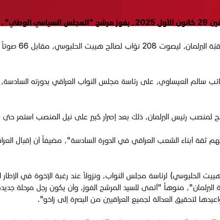
ي
"تقدّم".
نائب سالم العيساوي، على رئاسة مجلس النواب العراقي بدورته السادسة، 
 لمنصب رئيس البرلمان، ذلك بعد إصرار كبير على نيل المنصب استمر حتى 
هم ثقة أبناء الشعب العراقي في الدورة السادسة"، مضيفاً أن إقبال العراق
بت الحلبوسي) لرئاسة مجلس النواب، ونزولاً عند رغبة الإخوة في الإطار
 البرلمان"، منوهاً "أتمنى للسيد المرشح الفوز، وأن يكون رجل مرحلة جد
عيدها لتحقيق العدالة لجميع العراقيين من البصرة إلى زاخو".