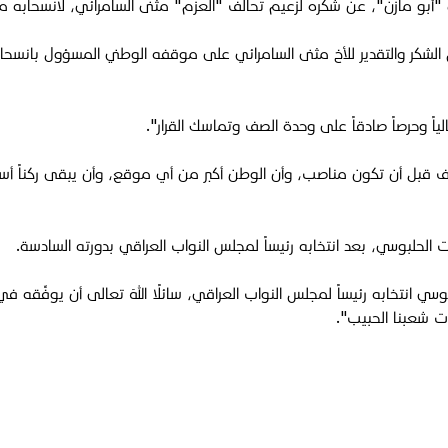
"أبو مازن"، عن شكره لزعيم تحالف "العزم" مثنى السامرائي، لانسحابه م
لشكر والتقدير للأخ مثنى السامرائي على موقفه الوطني المسؤول بانسحا
ياً وحرصاً صادقاً على وحدة الصف وتماسك القرار".
ف قبل أن تكون مناصب، وأن الوطن أكبر من أي موقع، وأن يبقى ركناً أساسي
الحلبوسي، بعد انتخابه رئيساً لمجلس النواب العراقي بدورته السادسة.
بوسي انتخابه رئيساً لمجلس النواب العراقي، سائلًا اللهَ تعالى أن يوفِّقه ف
عات شعبنا الحبيب
".