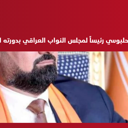
لبوسي رئيساً لمجلس النواب العراقي بدورته 