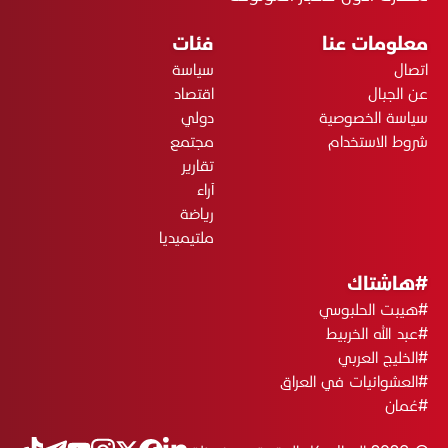
معلومات عنا
فئات
اتصال
سياسة
عن الجبال
اقتصاد
سياسة الخصوصية
دولي
شروط الاستخدام
مجتمع
تقارير
آراء
رياضة
ملتيميديا
#هاشتاك
#هيبت الحلبوسي
#عبد الله الخربيط
#الخليج العربي
#العشوائيات في العراق
#عُمان