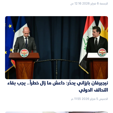
الجمعة 6 فبراير 2026 12:16 ص
نيجيرفان بارزاني يحذّر: داعش ما زال خطراً.. يجب بقاء
التحالف الدولي
الخميس 5 فبراير 2026 11:55 م