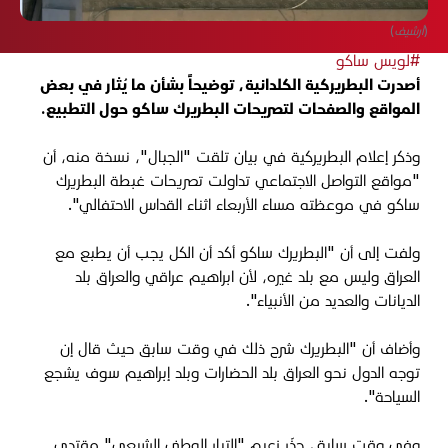
(أرشيف)
#لويس ساكو
أصدرت البطريركية الكلدانية، توضيحاً بشأن ما يُثار في بعض
المواقع والصفحات لتصريحات البطريرك ساكو حول التطبيع.
وذكر إعلام البطريركية في بيان تلقت "الجبال"، نسخة منه، أن
"مواقع التواصل الاجتماعي تداولت تصريحات غبطة البطريرك
ساكو في موعظته مساء الأربعاء اثناء القداس الاحتفالي".
ولفت إلى أن "البطريرك ساكو أكد أن الكل يجب أن يطبع مع
العراق وليس مع بلد غيره، لأن ابراهيم عراقي والعراق بلد
الديانات والعديد من الأنبياء".
وأضاف أن "البطريرك شرح ذلك في وقت سابق حيث قال إن
توجه الدول نحو العراق بلد الحضارات وبلد إبراهيم سوف يشجع
السياحة".
وفي وقت سابق، حذّر زعيم "التيار الوطني الشيعي" مقتدى