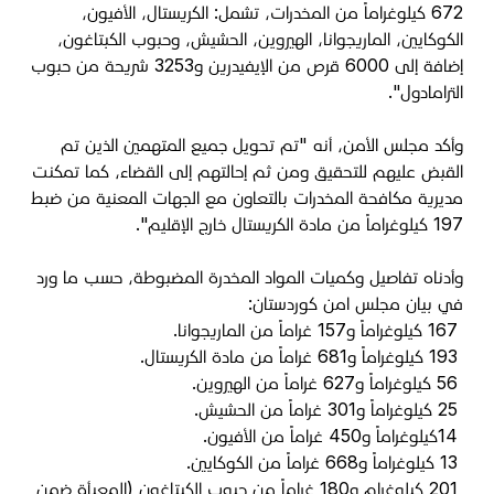
672 كيلوغراماً من المخدرات، تشمل: الكريستال، الأفيون،
الكوكايين، الماريجوانا، الهيروين، الحشيش، وحبوب الكبتاغون،
إضافة إلى 6000 قرص من الإيفيدرين و3253 شريحة من حبوب
الترامادول".
وأكد مجلس الأمن، أنه "تم تحويل جميع المتهمين الذين تم
القبض عليهم للتحقيق ومن ثم إحالتهم إلى القضاء، كما تمكنت
مديرية مكافحة المخدرات بالتعاون مع الجهات المعنية من ضبط
197 كيلوغراماً من مادة الكريستال خارج الإقليم".
وأدناه تفاصيل وكميات المواد المخدرة المضبوطة، حسب ما ورد
في بيان مجلس امن كوردستان:
167
كيلوغراماً و157 غراماً من الماريجوانا
.
193
كيلوغراماً و681 غراماً من مادة الكريستال
.
56
كيلوغراماً و627 غراماً من الهيروين
.
25
كيلوغراماً و301 غراماً من الحشيش
.
14
كيلوغراماً و450 غراماً من الأفيون
.
13
كيلوغراماً و668 غراماً من الكوكايين
.
201
كيلوغرام و180 غراماً من حبوب الكبتاغون (المعبأة ضمن