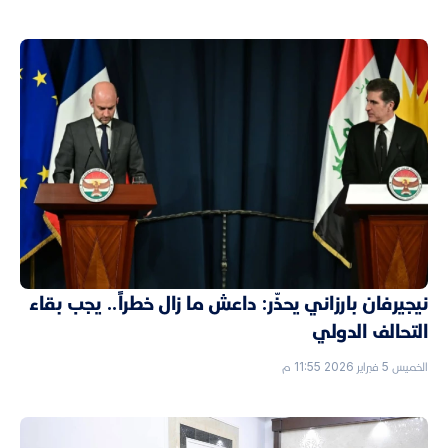
نيجيرفان بارزاني يحذّر: داعش ما زال خطراً.. يجب بقاء
التحالف الدولي
الخميس 5 فبراير 2026 11:55 م