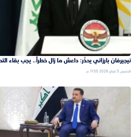
نيجيرفان بارزاني يحذّر: داعش ما زال خطراً.. يجب بقاء الت
الخميس 5 فبراير 2026 11:55 م