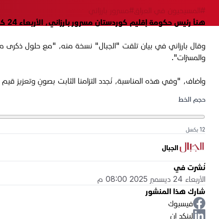
#المسيحيون في العراق
#مسرور بارزاني
هنأ رئيس حكومة إقليم كوردستان مسرور بارزاني، الأربعاء 24 كانون الأول 2025، المسيحيين في كوردستان والعراق والعالم، بمناسبة ميلاد المسيح.
وقال بارزاني في بيان تلقت "الجبال" نسخة منه، "مع حلول ذكرى ميلاد 
والمسرّات".
وأضاف، "وفي هذه المناسبة، نُجدد التزامنا الثابت بصونِ وتعزيز قيم
حجم الخط
12 بكسل
الجبال
نُشرت في
الأربعاء 24 ديسمبر 2025 08:00 م
شارك هذا المنشور
فيسبوك
لينكد إن