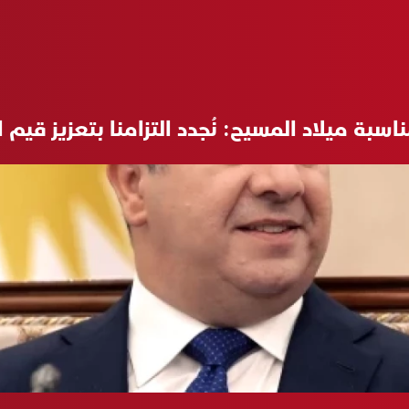
اسبة ميلاد المسيح: نُجدد التزامنا بتعزيز قي