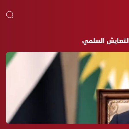
م التعايش السلمي