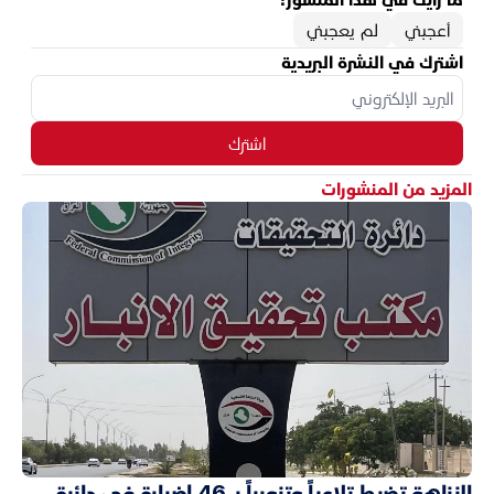
أعجبني
لم يعجبني
اشترك في النشرة البريدية
اشترك
المزيد من المنشورات
النزاهة تضبط تلاعباً وتزويراً بـ 46 إضبارة في دائرة