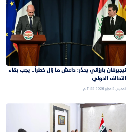
نيجيرفان بارزاني يحذّر: داعش ما زال خطراً.. يجب بقاء
التحالف الدولي
الخميس 5 فبراير 2026 11:55 م