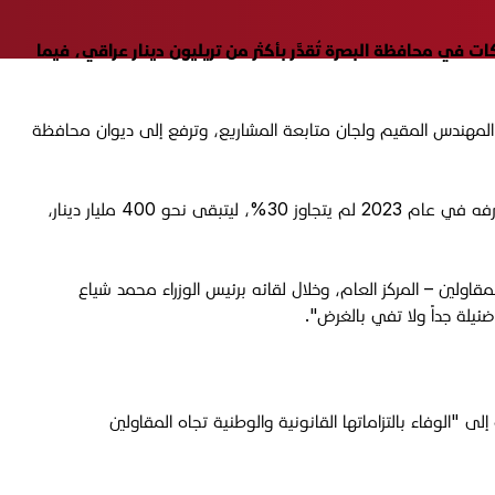
في محافظة البصرة تُقدَّر بأكثر من تريليون دينار عراقي، فيما
لمهندس المقيم ولجان متابعة المشاريع، وترفع إلى ديوان محافظة
وأشار المالكي إلى أن "محافظة البصرة تطلب الحكومة المركزية مبالغ تتجاوز تريليوني دينار للأعوام 2023 و2024 و2025، مبيناً أن "ما تم صرفه في عام 2023 لم يتجاوز 30%، ليتبقى نحو 400 مليار دينار،
ليون دينار عراقي، لافتاً إلى أن "رئيس اتحاد المقاولين – المركز العام، وخلال لقائه برئيس الوزراء محمد شياع
ئيلة جداً ولا تفي بالغرض".
 "الوفاء بالتزاماتها القانونية والوطنية تجاه المقاولين