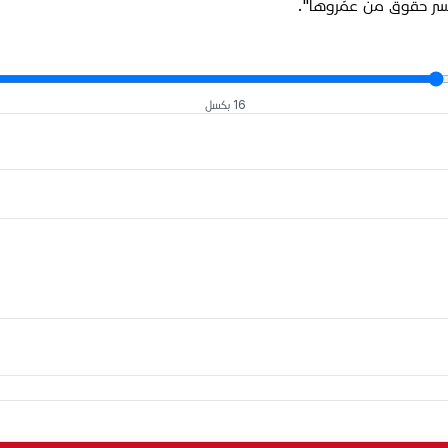
كسر حقوق من عمّروها".
16 بكسل