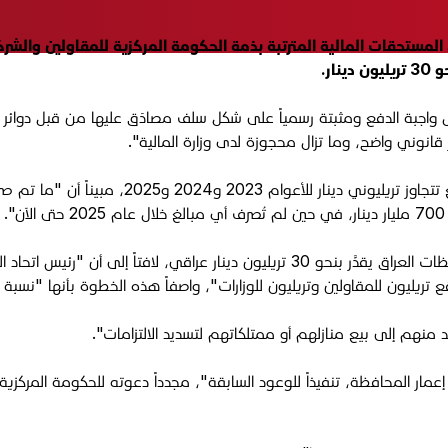
ستحقات المالية المترتبة بذمة الحكومة المركزية للمقاولين والشركات 
ر.
اجبة الدفع ومثبتة رسمياً على شكل سلف مصادَق عليها من قبل دوائر ا
قانوني واضح، وما تزال محجوزة لدى وزارة المالية".
وكشف المالكي عن "مجموع مستحقات المقاولين في عموم محافظات العراق يقدَّر بنحو 30 تري
 تريليون للمقاولين وتريليون للوزارات"، واصفاً هذه الخطوة بأنها "نسبة ض
يد منهم إلى بيع منازلهم أو ممتلكاتهم لتسديد الالتزامات".
ر المحافظة، تنفيذاً للوعود السابقة"، مجدداً دعوته للحكومة المركزية إلى