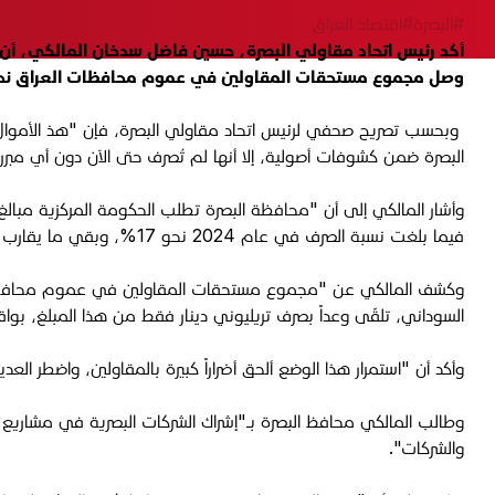
#البصرة
#اقتصاد العراق
أكد رئيس اتحاد مقاولي البصرة، حسين فاضل سدخان المالكي، أن الم
وصل مجموع مستحقات المقاولين في عموم محافظات العراق نحو 30 تريليون دينا
وبحسب تصريح صحفي لرئيس اتحاد مقاولي البصرة، فإن "هذ الأموال و
البصرة ضمن كشوفات أصولية، إلا أنها لم تُصرف حتى الآن دون أي مبرر 
فيما بلغت نسبة الصرف في عام 2024 نحو 17%، وبقي ما يقارب 700 مليار دينار، في حين لم تُصرف أي مبالغ خلال عام 2025 حتى الآن".
السوداني، تلقّى وعداً بصرف تريليوني دينار فقط من هذا المبلغ، بواقع
وأكد أن "استمرار هذا الوضع ألحق أضراراً كبيرة بالمقاولين، واضطر العد
وطالب المالكي محافظ البصرة بـ"إشراك الشركات البصرية في مشاريع إعما
والشركات".