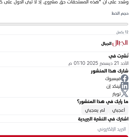
وشدد على أن "هذه المستحقات حق مشروع، إذ لا تُبنى الدول على 
حجم الخط
12 بكسل
الجبال
نُشرت في
الأحد 21 ديسمبر 2025 01:10 م
شارك هذا المنشور
فيسبوك
لينكد إن
تويتر
ما رأيك في هذا المنشور؟
أعجبني
لم يعجبني
اشترك في النشرة البريدية