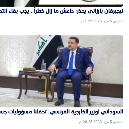
نيجيرفان بارزاني يحذّر: داعش ما زال خطراً.. يجب بقاء الت
الخميس 5 فبراير 2026 11:55 م
السوداني لوزير الخارجية الفرنسي: تحمّلنا مسؤوليات جسي
الخميس 5 فبراير 2026 09:45 م