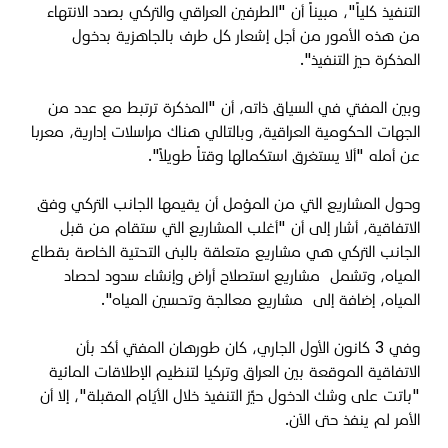
التنفيذ كلياً"، مبيناً أن "الطرفين العراقي والتركي بصدد الانتهاء
من هذه الأمور من أجل إشعار كل طرف بالجاهزية بدخول
المذكرة حيز التنفيذ".
وبين المفتي في السياق ذاته، أن "المذكرة ترتبط مع عدد من
الجهات الحكومية العراقية، وبالتالي هناك مراسلات إدارية، معربا
عن أمله "ألا يستغرق استكمالها وقتاً طويلاً".
وحول المشاريع التي من المؤمل أن يقيمها الجانب التركي وفق
الاتفاقية، أشار إلى أن "أغلب المشاريع التي ستقام من قبل
الجانب التركي هي مشاريع متعلقة بالبنى التحتية الخاصة بقطاع
المياه، وتشمل مشاريع استصلاح أراض وإنشاء سدود لحصاد
المياه، إضافة إلى مشاريع معالجة وتحسين المياه".
وفي 3 كانون الأول الجاري، كان طورهان المفتي أكد بأن
الاتفاقية الموقعة بين العراق وتركيا لتنظيم الإطلاقات المائية
"باتت على وشك الدخول حيِّز التنفيذ خلال الأيّام المقبلة"، إلا أن
الأمر لم ينفذ حتى الآن.