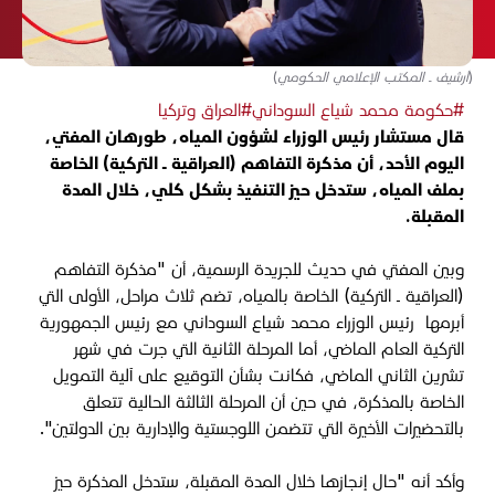
(أرشيف ـ المكتب الإعلامي الحكومي)
#حكومة محمد شياع السوداني
#العراق وتركيا
قال مستشار رئيس الوزراء لشؤون المياه، طورهان المفتي،
اليوم الأحد، أن مذكرة التفاهم (العراقية ـ التركية) الخاصة
بملف المياه، ستدخل حيز التنفيذ بشكل كلي، خلال المدة
المقبلة.
وبين المفتي في حديث للجريدة الرسمية، أن "مذكرة التفاهم
(العراقية ـ التركية) الخاصة بالمياه، تضم ثلاث مراحل، الأولى التي
أبرمها رئيس الوزراء محمد شياع السوداني مع رئيس الجمهورية
التركية العام الماضي، أما المرحلة الثانية التي جرت في شهر
تشرين الثاني الماضي، فكانت بشأن التوقيع على آلية التمويل
الخاصة بالمذكرة، في حين أن المرحلة الثالثة الحالية تتعلق
بالتحضيرات الأخيرة التي تتضمن اللوجستية والإدارية بين الدولتين".
وأكد أنه "حال إنجازها خلال المدة المقبلة، ستدخل المذكرة حيز