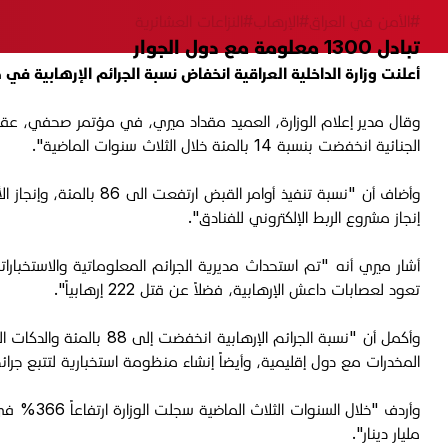
#الأمن في العراق
#الإرهاب
#النزاعات العشائرية
تبادل 1300 معلومة مع دول الجوار
أعلنت وزارة الداخلية العراقية انخفاض نسبة الجرائم الإرهابية في مدن ومحافظات العراق إلى 88 بالمئة، فيما أكدت
الجنائية انخفضت بنسبة 14 بالمئة خلال الثلاث سنوات الماضية".
إنجاز مشروع الربط الإلكتروني للفنادق".
أشار ميري أنه "تم استحداث مديرية الجرائم المعلوماتية والاستخبارا
تعود لعصابات داعش الإرهابية، فضلاً عن قتل 222 إرهابياً".
المخدرات مع دول إقليمية، وأيضاً إنشاء منظومة استخبارية لتتبع جرائم
مليار دينار".