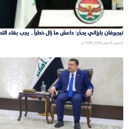
نيجيرفان بارزاني يحذّر: داعش ما زال خطراً.. يجب بقاء الت
الخميس 5 فبراير 2026 11:55 م