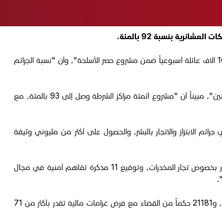
وقال مدير إعلام الوزارة، العميد مقداد ميري، في مؤتمر صحفي، عقده اليوم الأربعاء الموافق 17 كانون الأول 2025، إن "الوزارة تسجل نحو 10 آلاف عائلة أسبوعياً ضمن مشروع حصر الأسلحة"، وأن "نسبة الجرائم
وأضاف أن "نسبة تنفيذ أوامر القبض ارتفعت الى 86 بالمئة، وإنجاز الأوراق التحقيقية أيضاً بنسبة 78 بالمئة، مع إنجاز 16 مصحة قسرية للمدمنين"، مبيناً أن "مشروع أتمتة مراكز الشرطة وصل إلى 93 بالمئة، مع
رائم الابتزاز والاتجار بالبشر، والحصول على أكثر من مليوني وثيقة
وأكمل أن "نسبة الجرائم الإرهابية انخفضت إلى 88 بالمئة والدكات العشائرية الى 92 بالمئة، مع تبادل 1300 معلومة متبادلة مع دول الجوار بخصوص تجار المخدرات، وتوقيع 11 مذكرة تفاهم أمنية في مجال
.
وأردف "خلال السنوات الثلاث الماضية سجلت الوزارة ارتفاعاً 366% في معدل الضبطيات بمجال المخدرات و21 ألف أمر قبض بحق تجار المخدرات، و21181 حكماً من القضاء مع فرض غرامات مالية تقدر بأكثر من 71