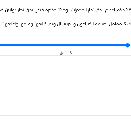
قها".
16 بكسل