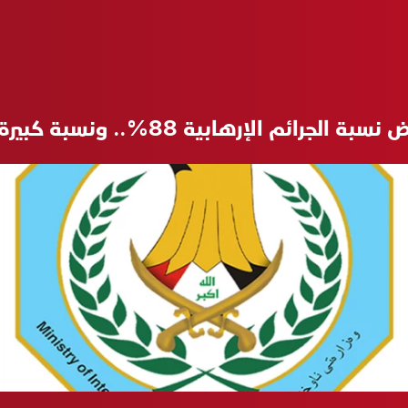
هابية 88%.. ونسبة كبيرة لتراجع الدكة العشائرية