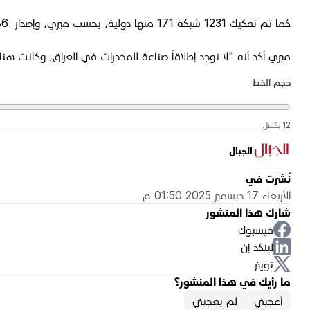
كما تم تفكيك 1231 شبكة 171 منها دولية، بحسب ميري، وإصدار 286 حكم إعدام بحق تجار المخدرات، و126 مذكرة قبض بحق تجار دوليين فضلاً عن تنفيذ 7 عمليات خارج العراق.
ميري أكد أنه "لا توجد إطلاقاً صناعة للمخدرات في العراق، وكانت هناك 3 معامل لصناعة الكبتاجون والكريستال وتم كشفها ومنعها وإغلا
حجم الخط
12 بكسل
الجبال
نُشرت في
الأربعاء 17 ديسمبر 2025 01:50 م
شارك هذا المنشور
فيسبوك
لينكد إن
تويتر
ما رأيك في هذا المنشور؟
أعجبني
لم يعجبني