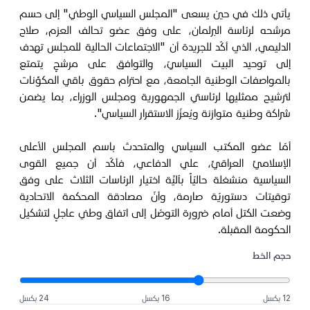
يأتي ذلك في حين يسعى "المجلس السياسي الوطني" إلى حسم
مرشحه لرئاسة البرلمان، على وفق عضو تحالف العزم، صلاح
الدليمي، الذي أكّد للجريدة أن "الاجتماعات الحالية للمجلس تهدف
إلى توحيد البيت السياسيّ، والتوافق على مرشحٍ يتمتع
بالمواصفات الوطنية الجامعة، مع احترام حقوق باقي المكوِّنات
لترشيح ممثليها لرئاستي الجمهورية ومجلس الوزراء، بما يضمن
شراكة وطنية متوازنة ويُعزّز الاستقرار السياسي".
أمّا عضو المكتب السياسي والمتحدث باسم المجلس الأعلى
الإسلاميِّ العراقيِّ، علي الدفاعي، فأكّد أن جميع القوى
السياسية منشغلة حاليّاً بآليَّة اختيار الرئاسات الثلاث على وفق
توقيتات دستوريّة صارمة، وأنّ مصادقة المحكمة الاتحادية
وضعت الكتل أمام ضرورة التوصّل إلى اتفاق وطني عاجلٍ لتشكيل
الحكومة المقبلة.
حجم الخط
12 بكسل
16 بكسل
24 بكسل