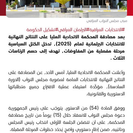
مبنى مجلس النواب العراقي
#الانتخابات العراقية
#البرلمان العراقي
#تشكيل الحكومة
بعد مصادقة المحكمة الاتحادية العليا على النتائج النهائية
للانتخابات البرلمانية لعام (2025)، تدخل الكتل السياسية
مرحلة مفصلية من المفاوضات، تهدف إلى حسم الرئاسات
الثلاث .
وأعلنت المحكمة الاتحادية العليا، أمس الأحد، عن المصادقة على
النتائج النهائية للانتخابات العامة لعضوية مجلس النواب (الدورة
السادسة)، مؤكّدة استيفاء عملية الاقتراع جميع متطلباتها
الدستورية والقانونية.
ووفق المادة (54) من الدستور، يتوجّب على رئيس الجمهورية
دعوة مجلس النواب للانعقاد خلال (15) يوماً من تاريخ مصادقة
المحكمة، على أن تتضمّن الجلسة الأولى انتخاب رئيس المجلس
ونائبَيه، ضمن إطارٍ دستوري واضحٍ يُحدّد خطوات المرحلة المقبلة.