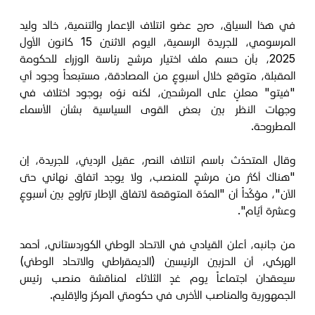
في هذا السياق، صرح عضو ائتلاف الإعمار والتنمية، خالد وليد
المرسومي، للجريدة الرسمية، اليوم الاثنين 15 كانون الأول
2025، بأن حسم ملف اختيار مرشح رئاسة الوزراء للحكومة
المقبلة، متوقع خلال أسبوعٍ من المصادقة، مستبعداً وجود أي
"فيتو" معلنٍ على المرشحين، لكنه نوّه بوجود اختلاف في
وجهات النظر بين بعض القوى السياسية بشأن الأسماء
المطروحة.
وقال المتحدّث باسم ائتلاف النصر، عقيل الرديني، للجريدة، إن
"هناك أكثر من مرشحٍ للمنصب، ولا يوجد اتفاق نهائي حتى
الآن"، مؤكّداً أن "المدّة المتوقعة لاتفاق الإطار تتراوح بين أسبوعٍ
وعشرة أيّام".
من جانبه، أعلن القيادي في الاتحاد الوطني الكوردستاني، أحمد
الهركي، أن الحزبين الرئيسين (الديمقراطي والاتحاد الوطني)
سيعقدان اجتماعاً يوم غدٍ الثلاثاء لمناقشة منصب رئيس
الجمهورية والمناصب الأخرى في حكومتي المركز والإقليم.