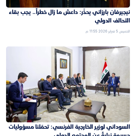
نيجيرفان بارزاني يحذّر: داعش ما زال خطراً.. يجب بقاء
التحالف الدولي
الخميس 5 فبراير 2026 11:55 م
السوداني لوزير الخارجية الفرنسي: تحمّلنا مسؤوليات
جسيمة نيابةً عن المجتمع الدولي