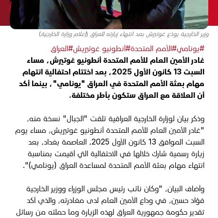
وزير الخارجية يودّع غوتيرش بعد انتهاء زيارته للعراق (إعلام وزارة الخارجية)
#يونامي
#الأمم المتحدة
#أنطونيو غوتيريش
#العراق
غادر الأمين العام للأمم المتحدة أنطونيو غوتيرش، مساء
السبت 13 كانون الأول 2025، بعد اختتام احتفالية انتهام
مهام بعثة الأمم المتحدة في العراق "يونامي"، بينما أكد
أن العلاقة مع العراق ستكون بأطر مختلفة.
وذكر بيان لوزارة الخارجية العراقية تلقت "الجبال" نسخة منه،
"غادر الأمين العام للأمم المتحدة أنطونيو غوتيريش، مساء يوم
السبت الموافق 13 كانون الأول 2025، العاصمة بغداد، بعد
زيارة رسمية شارك خلالها في الاحتفالية التي أقيمت بمناسبة
انتهاء مهام بعثة الأمم المتحدة لمساعدة العراق (يونامي)".
وأضاف البيان، "وكان نائب رئيس مجلس الوزراء ووزير الخارجية
فؤاد حسين، في وداع الأمين العام لدى مغادرته، والذي أكد
تقدير حكومة جمهورية العراق لهذه الزيارة وما حملته من رسائل