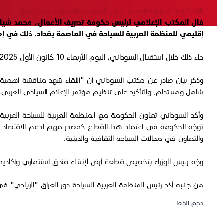
#الحكومة العراقية
#محمد شياع السوداني
#السياحة في العراق
قال المكتب الإعلامي لرئيس حكومة تصريف الأعمال، محمد شياع 
إقليمي للمنظمة العربية للسياحة في العاصمة بغداد. ذلك في إطا
جاء ذلك خلال استقبال السوداني، اليوم الأربعاء 10 كانون الأول 2025، رئيس المنظمة العربية للسياحة بندر بن فهد آل فهيد.
وذكر بيان صادر عن مكتب السوداني أن "اللقاء شهد مناقشة أهمية 
شامل ومستدام، والتأكيد على تنظيم مؤتمر للإعلام السياحي العربي، ومؤتمر آخر عن دور المصارف 
وأكد السوداني تعاون الحكومة مع المنظمة العربية للسياحة العربية
توجّه الحكومة في اعتماد هذا القطاع كمصدر مهم لدعم الاقتصاد الو
والتعاون في مجالات السياحة الثقافية والدينية.
وجّه رئيس الوزراء بتخصيص قطعة أرض لإنشاء فندق استثماري وأكاديمي
من جانبه أكد رئيس المنظمة العربية للسياحة دور العراق "الريادي" ف
حجم الخط