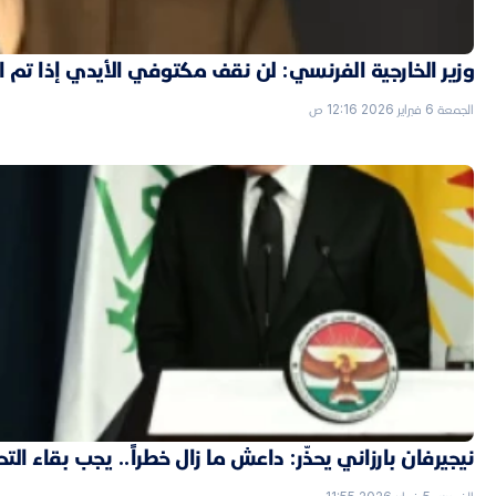
وزير الخارجية الفرنسي: لن نقف مكتوفي الأيدي إذا تم
الجمعة 6 فبراير 2026 12:16 ص
نيجيرفان بارزاني يحذّر: داعش ما زال خطراً.. يجب بقاء الت