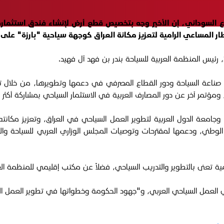
السوداني، إن الأخير وجه بتخصيص قطع أرض لإنشاء فندق استثماري
ر المساعي الرامية لتعزيز مكانة العراق كوجهة سياحية "بارزة" على 
صناعة السياحة ودور القطاع المصرفي في دعمها وتطويرها، من خلال تع
العربية في الاستثمار السياحي بمشاركة أكثر من (80) مصرفاً ومستثمراً عربياً، ينعقدان في العاصمة ب
 وجامعة الدول العربية لتطوير العمل السياحي في العراق، وتعزيز مكانت
طني، ودعمها لمقترحات وتوصيات المجلس الوزاري العربي للسياحة والمتعل
ة تعنى بالتطوير والتدريب السياحي، فضلاً عن مكتب إقليمي للمنظمة العر
ي العمل السياحي العربي، و"جهود الحكومة وخطواتها في تطوير العمل المشت