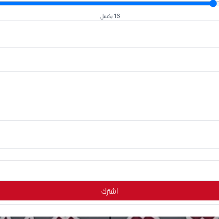
16 بكسل
اشترك