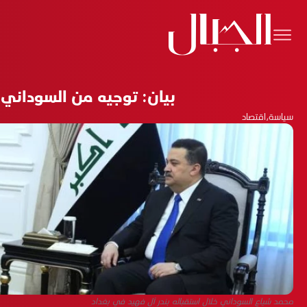
بيان: توجيه من السوداني
سياسة
،
اقتصاد
محمد شياع السوداني خلال استقباله بندر آل فهيد في بغداد