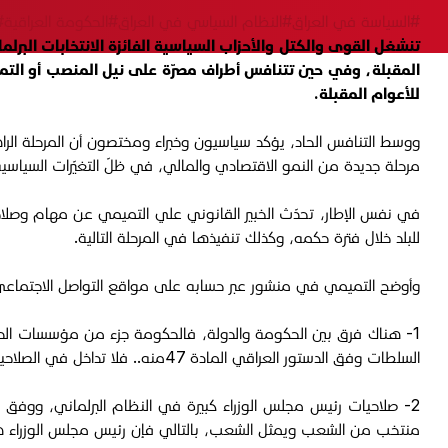
#السياسة في العراق
#النظام السياسي في العراق
#الحكومة العراقية
#
تنشغل القوى والكتل والأحزاب السياسية الفائزة الانتخابات البرل
المقبلة، وفي حين تتنافس أطراف مصرّة على نيل المنصب أو التمسّ
للأعوام المقبلة.
ووسط التنافس الحاد، يؤكد سياسيون وخبراء ومختصون أن المرحلة الراه
مرحلة جديدة من النمو الاقتصادي والمالي، في ظلّ التغيّرات السياسية
في نفس الإطار، تحدّث الخبير القانوني علي التميمي عن مهام وصلاح
للبلد خلال فترة حكمه، وكذلك تنفيذها في المرحلة التالية.
وأوضح التميمي في منشور عبر حسابه على مواقع التواصل الاجتماعي، اليوم الثلاثاء 9 كانون الأول 2025، مهام رئيس الوزراء وفق النظام البر
1- هناك فرق بين الحكومة والدولة، فالحكومة جزء من مؤسسات الدو
السلطات وفق الدستور العراقي المادة 47منه.. فلا تداخل في الصلاحيات .
منتخب من الشعب ويمثل الشعب، بالتالي فإن رئيس مجلس الوزراء هو م