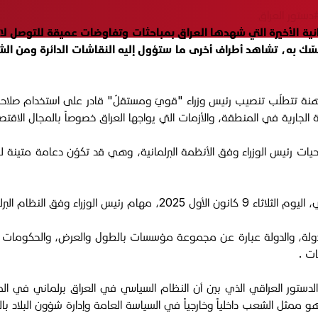
دستور العراق
مانية الأخيرة التي شهدها العراق بمباحثات وتفاوضات عميقة للتوصل ل
ك به، تشاهد أطراف أخرى ما ستؤول إليه النقاشات الدائرة ومن الشخ
نة تتطلّب تنصيب رئيس وزراء "قويّ ومستقلّ" قادر على استخدام صلاحياته ا
 الجارية في المنطقة، والأزمات التي يواجها العراق خصوصاً بالمجال الاقتص
يات رئيس الوزراء وفق الأنظمة البرلمانية، وهي قد تكوّن دعامة متينة ل
لماني القائم في العراق، فقال:
لة، والدولة عبارة عن مجموعة مؤسسات بالطول والعرض، والحكومات تتغي
مثل الشعب داخلياً وخارجياً في السياسة العامة وإدارة شؤون البلاد با