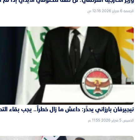
الجمعة 6 فبراير 2026 12:16 ص
نيجيرفان بارزاني يحذّر: داعش ما زال خطراً.. يجب بقاء الت
الخميس 5 فبراير 2026 11:55 م