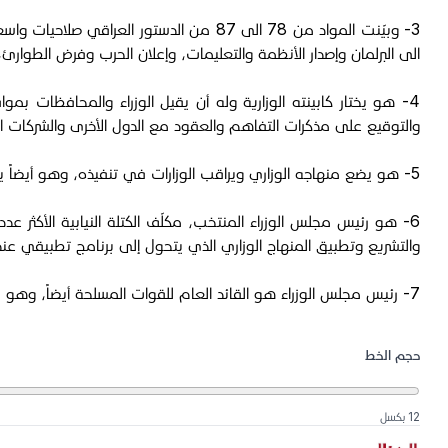
3- وبيّنت المواد من 78 الى 87 من الدستو
الى البرلمان وإصدار الأنظمة والتعليمات، وإعلان الحرب وفرض الطوارئ، وهو ما أكدته المواد 14 و15 من
4- هو يختار كابينته الوزارية وله أن يقيل الوزراء والمحافظات ب
والتوقيع على مذكرات التفاهم والعقود مع الدول الأخرى والشركات ال
5- هو يضع منهاجه الوزاري ويراقب الوزارات في تنفيذه، وهو أيضاً يخطط للسياسة العامة للدولة وينفذها، وهو بمثابة رئيس الجمهورية في الدول التي تأخذ بالنظام الرئاسي.
والتشريع وتطبيق المنهاج الوزاري الذي يتحول إلى برنامج تطبيقي عن
7- رئيس مجلس الوزراء هو القائد العام للقوات المسلحة أيضاً، وهو "القمر والنجم الألمعي الذي ينير أفق السياسة في البلدان التي تأخذ بسيد الأنظمة السياسية (النظام البرلماني).
حجم الخط
12 بكسل