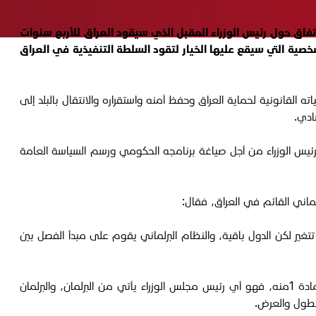
اتفاق حول رئيس الوزراء المقبل الذي سيقود العراق للأربع سنوات
صية التي سيقع عليها الخيار لتقود السلطة التنفيذية في العراق
لقانونية لحماية العراق وحفظ أمنه واستقراره والانتقال بالبلد إلى
ادي.
رئيس الوزراء من أجل صياغة برنامجه الحكومي ورسم السياسة العامة
ر لكن الدول باقية، والنظام البرلماني يقوم على مبدأ الفصل بين
2- صلاحيات رئيس مجلس الوزراء كبيرة في النظام البرلماني، ووفق الدستور العراقي الذي بين أن النظام السياسي في العراق برلماني في المادة 1منه، فهو أي رئيس مجلس الوزراء يأتي من البرلمان، والبرلمان
لطول والعرض.