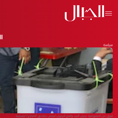
ال
سياسة
فريق من المفوضية يجري العد والفرز اليدوي لبعض صناديق الاقتراع/ أرشيفية