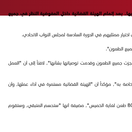
عليها، بعد إتمام الهيئة القضائية داخل المفوضية النظر في جميع
جميع الطعون".
 جميل، قد أفاد في تصريح لوكالة الأنباء الرسمية الإثنين 1 كانون الأول 2025 بأن "المفوضية أنجزت جميع الطعون وقدمت توصياتها بشأنها"، لافتاً إلى أن "العمل
اصة به"، مؤكداً أن "الهيئة القضائية مستمرة في أداء عملها، وأن
وصرحت المتحدث باسم مفوضية الانتخابات، جمانة الغلاي، الخميس الماضي الموافق 4 كانون الأول 2025، بـ "ردّ الهيئة القضائية أكثر من 800 طعن لغاية الخميس"، مضيفة أنها "ستحسم المتبقي، وستقوم