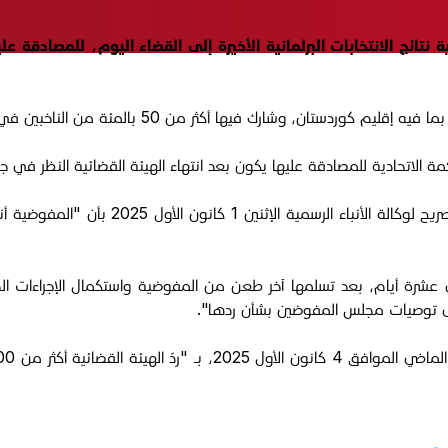
ية نتائج الانتخابات البرلمانية الأخيرة إلى القضاء اليوم، للمصادقة 
كمة الاتحادية للمصادقة عليها يكون بعد انتهاء الهيئة القضائية النظر في 
وكان رئيس الفريق الإعلامي بالمفوضية، عماد
 عشرة أيام، بعد تسلمها آخر طعن من المفوضية واستكمال الإجراءات الخ
 توصيات مجلس المفوضين بشأن ردها".