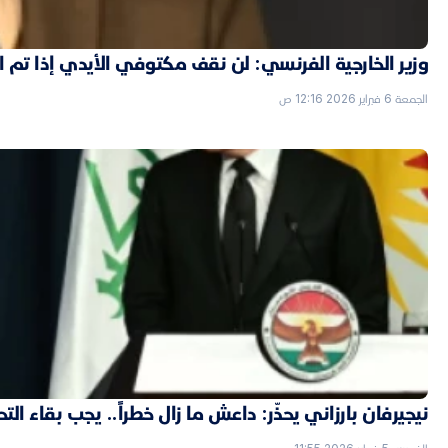
وزير الخارجية الفرنسي: لن نقف مكتوفي الأيدي إذا تم
الجمعة 6 فبراير 2026 12:16 ص
نيجيرفان بارزاني يحذّر: داعش ما زال خطراً.. يجب بقاء الت