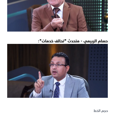
حسام الربيعي - متحدث "تحالف خدمات":
حجم الخط