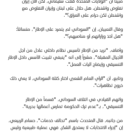
مبيناً أن "الولايات المتحدة قتلت سليماني، لكن الآن إيران
تفاوض واشنطن. هل حلال على لبنان وإيران التفاوض مع
واشنطن لكن حرام على العراق؟".
وقال التعيبان، إن "السوداني لم يتمرد على الإطار"، متسائلاً:
"هل أخذ وزاراتهم أو مناصبهم؟".
وأضاف، "نريد من الإطار تأسيس نظام داخلي عادل من أجل
الأجيال المقبلة"، مشيراً إلى أنه "ينبغي تثبيت الأسس داخل الإطار
التنسيقي وإيضاح آليات العمل".
وتابع، أن "الرأي العام الشعبي اختار كتلة السوداني، لا يعني ذلك
خروج تظاهرات".
واتهم القيادي في ائتلاف السوداني، "قسماً من الإطار
التنسيقي"، بـ"عدم ترك الحكومة تمارس أعمالها بحرية".
من جانبه، قال المتحدث باسم "تحالف خدمات"، حسام الربيعي،
إن "إجراء الانتخابات لا يستحق الشكر، فهي عملية طبيعية وليس