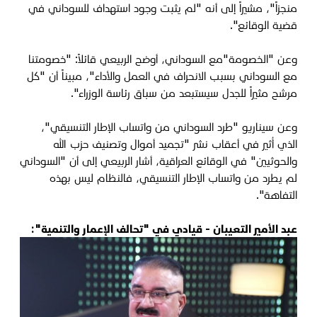
منجزاً"، مشيراً إلى أنه "لم يثبت وجود استهداف للسوداني في
قضية الوقائع".
وعن "الخصومة"مع السوداني، أوضح الربيعي قائلاً: "خصومتنا
مع السوداني بسبب الانحراف في العمل والأداء"، مبيناً أن "كل
مرشح مثيراً للجدل سيستبعد من سباق رئاسة الوزراء".
وعن سيناريو "طرد السوداني من واتساب الإطار التنسيقي"،
الذي أُثير في أعقاب نشر "تجميد أموال وتصنيف حزب الله
والحوثيين" في الوقائع العراقية، أشار الربيعي إلى أن "السوداني
لم يطرد من واتساب الإطار التنسيقي، فالنظام ليس بهذه
التفاهة".
عبد الأمير التعيبان - قيادي في "تحالف الإعمار والتنمية":