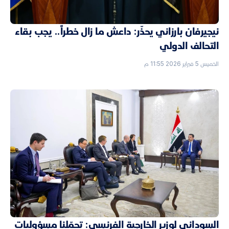
نيجيرفان بارزاني يحذّر: داعش ما زال خطراً.. يجب بقاء
التحالف الدولي
الخميس 5 فبراير 2026 11:55 م
السوداني لوزير الخارجية الفرنسي: تحمّلنا مسؤوليات