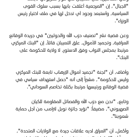
"الجبال"، إن "المرجعية أغلقت بابها بسبب سلوك القوى
السياسية، وأستبعد وجود أي تدخل لها في ملف اختيار رئيس
الوزراء".
وعن قضية نشر "تصنيف حزب الله والحوثيين" في جريدة الوقائع
العراقية، وتجميد الأموال، علق التعيبان قائلاً، إن "البنك المركزي
مرتبط بمجلس النواب وفق الدستور، لا ولاية للحكومة على
البنك".
وأضاف، أن "لجنة "تجميد أموال الإرهاب تابعة للبنك المركزي
وليس للحكومة"، مشيراً إلى أنه "حصل استهداف سياسي في
قضية الوقائع ورئيسها مرتبط بكتلة تخاصم السوداني".
وتابع، "نحن مع حزب الله والفصائل المقاومة للكيان
الصهيوني"، مضيفاً: "نؤيد جائزة نوبل لترامب من أجل حماية
شعوبنا".
وأكمل، أن "العراق لديه علاقات جيدة مع الولايات المتحدة"،