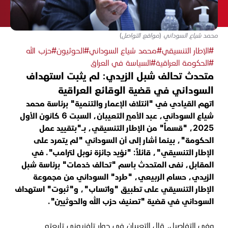
محمد شياع السوداني (مواقع التواصل)
#الإطار التنسيقي
#محمد شياع السوداني
#الحوثيون
#حزب الله
#الحكومة العراقية
#السياسة في العراق
متحدث تحالف شبل الزيدي: لم يثبت استهداف
السوداني في قضية الوقائع العراقية
اتهم القيادي في "ائتلاف الإعمار والتنمية" برئاسة محمد
شياع السوداني، عبد الأمير التعيبان، السبت 6 كانون الأول
2025، "قسماً" من الإطار التنسيقي، بـ"بتقييد عمل
الحكومة"، بينما أشار إلى أن السوداني "لم يتمرد على
الإطار التنسيقي"، قائلاً: "نؤيد جائزة نوبل لترامب". في
المقابل، نفى المتحدث باسم "تحالف خدمات" برئاسة شبل
الزيدي، حسام الربيعي، "طرد" السوداني من مجموعة
الإطار التنسيقي على تطبيق "واتساب"، و"ثبوت" استهداف
السوداني في قضية "تصنيف حزب الله والحوثيين".
وفي التفاصيل، قال التعيبان في حوار تلفزيوني تابعته