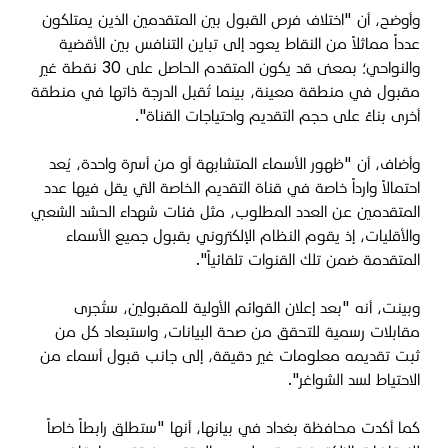
وأوضح، أن "اختلاف فرص القبول بين المتقدمين الذين يمتلكون
عدداً مماثلاً من النقاط يعود إلى تباين التنافس بين الأقضية
والنواحي؛ بمعنى قد يكون المتقدم الحاصل على 30 نقطة غير
مقبول في منطقة معينة، بينما تُقبل الدرجة ذاتها في منطقة
أخرى بناءً على حجم التقديم واحتياجات القناة".
وأضاف، أن "ظهور الأسماء المتشابهة أو من أسرة واحدة، يُعد
احتمالاً وارداً خاصة في قناة التقديم الخاصة التي يقل فيها عدد
المتقدمين عن العدد المطلوب، مثل فئات شهداء الحشد الشعبي
والأقليات، إذ يقوم النظام الإلكتروني بقبول جميع الأسماء
المتقدمة ضمن تلك القنوات تلقائياً".
وبينت، أنه "بعد إعلان القوائم الأولية للمقبولين، ستُجرى
مقابلات رسمية للتحقق من صحة البيانات، واستبعاد كل من
ثبت تقديمه معلومات غير دقيقة، إلى جانب قبول أسماء من
الاحتياط لسد الشواغر".
كما أكدت محافظة بغداد في بيانها، أنها "ستطلق رابطاً خاصاً