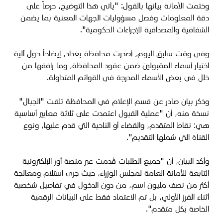
وختمت الأمانة بيانها بالقول: "يأتي هذا التوضيح، حرصاً على
دقة المعلومات وفصل مسؤوليات الجهات المعنية بما يضمن
الشفافية والمصداقية للإجراءات الحكومية".
وفي وقت سابق اليوم، أصدرت محافظة بغداد، إيضاحاً حول آلية
اختيار أسماء المقبولين ضمن عقود المحافظة، وما رافقها من
خلل في بعض الأسماء المدرجة في القوائم المتداولة
.
وذكر بيان صادر عن قسم الإعلام في المحافظة تلقت "الجبال"
نسخة منه، أن "عملية القبول اعتمدت على ثلاثة معايير أساسية
هي: نقاط المتقدم، والقضاء أو الناحية التي قدم عليها، ونوع
القناة التي شملها التقديم".
وأكد البيان، أن "جميع الطلبات قُدمت عبر منصة أور الإلكترونية
التابعة للأمانة العامة لمجلس الوزراء، حيث جرى استلام ومعالجة
أكثر من نصف مليون اسم، من دون الدخول في تفاصيل شخصية
أثناء الفرز الأولي، بل تم الاعتماد فقط على البيانات الرقمية
الخاصة بكل متقدم".