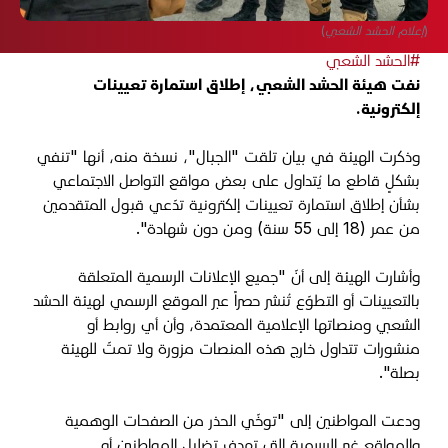
(إعلام الحشد الشعبي)
#الحشد الشعبي
نفت هيئة الحشد الشعبي، إطلاق استمارة تعيينات
إلكترونية.
وذكرت الهيئة في بيان تلقت "الجبال"، نسخة منه، أنها "تنفي
بشكلٍ قاطع ما يُتداول على بعض مواقع التواصل الاجتماعي
بشأن إطلاق استمارة تعيينات إلكترونية تدّعي قبول المتقدمين
من عمر (18 إلى 55 سنة) ومن دون شهادة".
وأشارت الهيئة إلى أنّ "جميع الإعلانات الرسمية المتعلقة
بالتعيينات أو التطوّع تُنشر حصراً عبر الموقع الرسمي لهيئة الحشد
الشعبي ومنصاتها الإعلامية المعتمدة، وأن أي روابط أو
منشورات تتداول خارج هذه المنصات مزورة ولا تمتّ للهيئة
بصلة".
ودعت المواطنين إلى "توخّي الحذر من الصفحات الوهمية
والمواقع غير الرسمية التي تهدف تضليل المواطنين أو