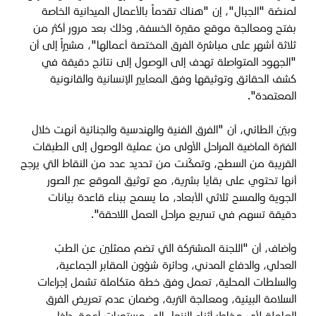
لمنصّة "الجبال"، إن "هناك تقدماً بالأعمال الميدانية الخاصة
بفتح ومعالجة موقع مقبرة الخسفة، وذلك بعد مرور أكثر من
ثلاثة أشهر على مباشرة الفرق المختصة أعمالها"، مشيراً إلى أن
"الجهود المتواصلة تهدف إلى الوصول إلى نتائج دقيقة في
كشف الحقائق وتوثيقها وفق المعايير الإنسانية والقانونية
المعتمدة".
وبيّن الطائي، أن "الفرق الفنية والهندسية والجنائية أنهت خلال
الفترة الماضية المراحل الأولى من عملية الوصول إلى الطبقات
القريبة من السطح، وتمكّنت من تحديد عدد من النقاط التي يرجح
أنها تحتوي على بقايا بشرية، مع توثيق الموقع عبر الصور
الجوية والمسح ثلاثي الأبعاد، ما يسمح ببناء قاعدة بيانات
دقيقة تسهم في تسريع مراحل العمل اللاحقة".
وأضاف، أن "اللجنة المشتركة التي تضم ممثلين عن الطبّ
العدلي، والدفاع المدني، ودائرة شؤون المقابر الجماعية،
والسلطات المحلية، تعمل وفق خطة متكاملة تشمل إجراءات
السلامة البيئية، ومعالجة التربة، وضمان عدم تعريض الفرق
العاملة لأي مخاطر أثناء النزول إلى مستويات أعمق داخل