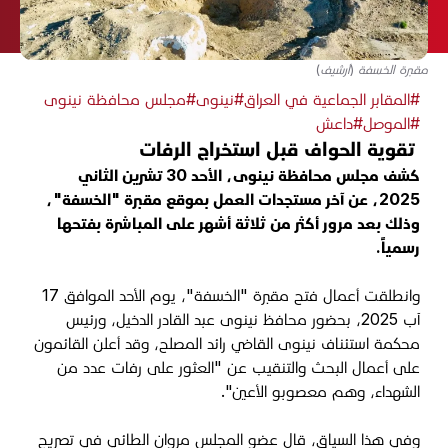
مقبرة الخسفة (أرشيف)
#المقابر الجماعية في العراق
#نينوى
#مجلس محافظة نينوى
#الموصل
#داعش
تقوية الحواف قبل استخراج الرفات
كشف مجلس محافظة نينوى، الأحد 30 تشرين الثاني
2025، عن آخر مستجدات العمل بموقع مقبرة "الخسفة"،
وذلك بعد مرور أكثر من ثلاثة أشهر على المباشرة بفتحها
رسمياً.
وانطلقت أعمال فتح مقبرة "الخسفة"، يوم الأحد الموافق 17
آب 2025، بحضور محافظ نينوى عبد القادر الدخيل، ورئيس
محكمة استئناف نينوى القاضي رائد المصلح، وقد أعلن القائمون
على أعمال البحث والتنقيب عن "العثور على رفات عدد من
الشهداء، وهم معصوبو الأعين".
وفي هذا السياق، قال عضو المجلس مروان الطائي في تصريح