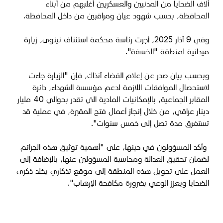
آلاف الضحايا من المدنيين والعسكريين أغلبهم من أبناء
المحافظة، بحسب شهود عيان ومراقبين من داخل المحافظة.
وفي 9 آذار 2025، أجرت رئاسة محكمة استئناف نينوى، زيارة
ميدانية لمنطقة "الخسفة".
وبحسب بيان صدر عن إعلام القضاء آنذاك، فإن "الزيارة جاءت
لاستحصال الموافقات اللازمة لدعم مؤسسة الشهداء، دائرة
المقابر الجماعية، بالإمكانيات المادية التي تقدر بحوالي 40 مليار
دينار عراقي، من خلال إنجاز أعمال فتح المقبرة، في عملية قد
تستغرق مدة تصل إلى خمس سنوات".
وأكد المسؤولون في حينها، على "أهمية توثيق هذه الجرائم
لضمان تحقيق العدالة ومحاسبة المسؤولين عنها، بالإضافة إلى
العمل على تحويل هذه المنطقة إلى موقع تذكاري يخلد ذكرى
الضحايا ويعزز الوعي بضرورة مكافحة الإرهاب".