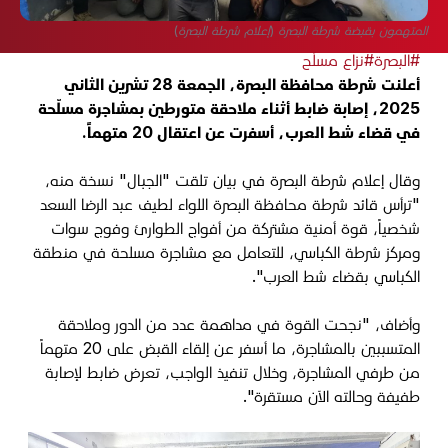
المتهمون بقبضة شرطة البصرة (إعلام شرطة البصرة)
#البصرة
#نزاع مسلّح
أعلنت شرطة محافظة البصرة، الجمعة 28 تشرين الثاني
2025، إصابة ضابط أثناء ملاحقة متورطين بمشاجرة مسلّحة
في قضاء شط العرب، أسفرت عن اعتقال 20 متهماً.
وقال إعلام شرطة البصرة في بيان تلقت "الجبال" نسخة منه،
"ترأس قائد شرطة محافظة البصرة اللواء لطيف عبد الرضا السعد
شخصياً، قوة أمنية مشتركة من أفواج الطوارئ وفوج سوات
ومركز شرطة الكباسي، للتعامل مع مشاجرة مسلحة في منطقة
الكباسي بقضاء شط العرب".
وأضاف، "نجحت القوة في مداهمة عدد من الدور وملاحقة
المتسببين بالمشاجرة، ما أسفر عن إلقاء القبض على 20 متهماً
من طرفي المشاجرة، وخلال تنفيذ الواجب، تعرض ضابط لإصابة
طفيفة وحالته الآن مستقرة".