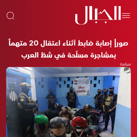
صور| إصابة ضابط أثناء اعتقال 20 متهماً
بمشاجرة مسلّحة في شطّ العرب
سياسة