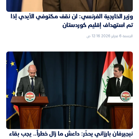
وزير الخارجية الفرنسي: لن نقف مكتوفي الأيدي إذا
تم استهداف إقليم كوردستان
الجمعة 6 فبراير 2026 12:16 ص
نيجيرفان بارزاني يحذّر: داعش ما زال خطراً.. يجب بقاء