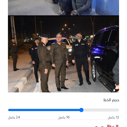
حجم الخط
12 بكسل
16 بكسل
24 بكسل