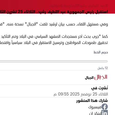
#عبد اللطيف رشيد
#الحكومة العراقية
استقبل رئيس الجمهورية عبد اللطيف رشيد، الثلاثاء 25 تشرين الثاني 2025 في بغداد، رئيس مجلس الوزراء الأسبق عادل عبد المهدي، الذي استقال بعد احتجاجات شعبية في 2019.
وفي مستهل اللقاء، حسب بيان لرشيد تلقت "الجبال" نسخة منه، "قدّ
كما "جرى بحث آخر مستجدات المشهد السياسي في البلاد وتم التأكيد
تحقيق طموحات المواطنين وترسيخ الاستقرار في البلاد سياسياً واقتصادي
حجم الخط
12 بكسل
الجبال
نُشرت في
الثلاثاء 25 نوفمبر 2025 09:55 م
شارك هذا المنشور
فيسبوك
لينكد إن