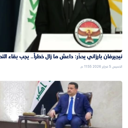
نيجيرفان بارزاني يحذّر: داعش ما زال خطراً.. يجب بقاء الت
الخميس 5 فبراير 2026 11:55 م