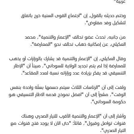
عربية"
وختم حديثه بالقول، إن "اجتماع القوى السنية خرج باتفاق
لتشكيل وفد مفاوض".
من جانبه، تحدث عضو تحالف "الإعمار والتنمية"، محمد
العكيلي، عن إمكانية ذهاب تحالف نحو "المعارضة".
وقال العكيلي، إن "الإعمار والتنمية قد يشارك بالوزارات أو يذهب
للمعارضة إذا لم يتم تجديد الولاية للسوداني"، مبيناً أن "الإطار
التنسيقي قد يفكر بزيادة عدد وزاراته نسبة لعدد المقاعد".
ولفت إلى أن "الرئاسات الثلاث سيتم حسمها بسلّة واحدة بنفس
الوقت"، مشيراً إلى أن "
افضل نموذج قدمه الاطار التنسيقي هو
حكومة السوداني".
وأشار إلى أن "الإعمار والتنمية الأقرب للتيار الصدري وهناك
قنوات تواصل وقبول"، قائلاً: "حتى الآن لا يوجد فتح قنوات مع
التيار الصدري".