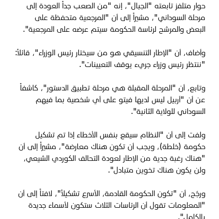
حوار متلفز تابعته "الجبال"، إنه "من الصعب جداً العودة إلى
مرحلة السوداني"، مشيراً إلى أن "المرجعية متحفظة على
البعض والمرشح لرئاسة الحكومة سيتم عرضه على المرجعية".
وأضاف، أن "الإطار التنسيقي هو من سيختار رئيس الوزراء"، قائلاً:
"ننتظر رئيس وزراء جريء يوقف التعيينات".
وتابع، أن "المرحلة المقبلة هي مرحلة تطبيق الدستور"، كاشفاً
عن أن "أربيل ليس لديها فيتو على أي شخصية بما فيهم
السوداني للولاية الثانية".
ولفت إلى أن "النظام سيقع بنفس الأخطاء إذا تم تشكيل
حكومة (خلطة)، ويجب أن تكون هناك معارضة"، مشيراً إلى أن
"هناك رغبة جدية من الإطار لعودة التحالف الكوردي الشيعي،
ولن يكون هناك تخوين متبادل".
ورجّح، أن "تكون الحكومة القادمة، الأسرع تشكيلاً"، لافتاً إلى أن
"المعلومات تقول أن الرئاسات الثلاث ستكون لأسماء جديدة
بالكامل".