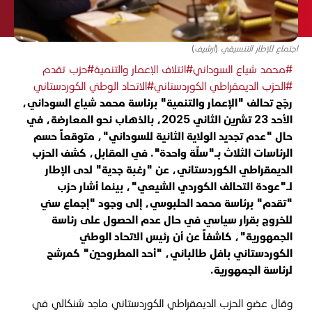
اجتماع للإطار التنسيقي (أرشيف)
#محمد شياع السوداني
#ائتلاف الإعمار والتنمية
#حزب تقدم
#الحزب الديمقراطي الكوردستاني
#الاتحاد الوطني الكوردستاني
رجّح تحالف "الإعمار والتنمية" برئاسة محمد شياع السوداني،
الأحد 23 تشرين الثاني 2025، بالذهاب نحو المعارضة، في
حال "عدم تجديد الولاية الثانية للسوداني"، متوقعاً حسم
الرئاسات الثلاث بـ"سلّة واحدة". في المقابل، كشف الحزب
الديمقراطي الكوردستاني، عن "رغبة جدية" لدى الإطار
لـ"عودة التحالف الكوردي الشيعي"، بينما أشار حزب
"تقدم" برئاسة محمد الحلبوسي، إلى وجود "إجماع سني
للخروج بقرار سياسي في حال عدم الحصول على رئاسة
الجمهورية"، كاشفاً عن أن رئيس الاتحاد الوطني
الكوردستاني بافل طالباني، "أحد المطروحين" كمرشح
لرئاسة الجمهورية.
وقال عضو الحزب الديمقراطي الكوردستاني ماجد شنكالي في