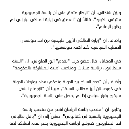
وبيّن شنكالي، أن "الإطار متفق على أن رئاسة الجمهورية
ستبقى للكورد"، قائلاً: إن "العمق في زيارة المالكي لبارزاني لم
يظهر للإعلام".
وأضاف، أن "زيارة المالكي لأربيل طبيعية بين أحد مؤسسي
العملية السياسية لأحد أهم مؤسسيها".
في المقابل، قال عضو حزب "تقدم" أنور العلواني، إن "السنة
سيطالبون برئاسة هيئات ومناصب أمنية للمشاركة بالحكومة".
وأضاف، أن "حصر السلاح بيد الدولة وتحكم بغداد بواردات الدولة
في كوردستان أبرز مطالب السنة"، مبيناً أن "الإجماع السُني
سيخرج بقرار سياسي إذا لم يحصل على رئاسة الجمهورية".
وتابع، أن "منصب رئاسة البرلمان أهم من منصب رئاسة
الجمهورية بالنسبة لي كقانوني"، مشيراً إلى أن "بافل طالباني
أحد المطروحين كمرشح لرئاسة الجمهورية رغم عدم امتلاكه لغة