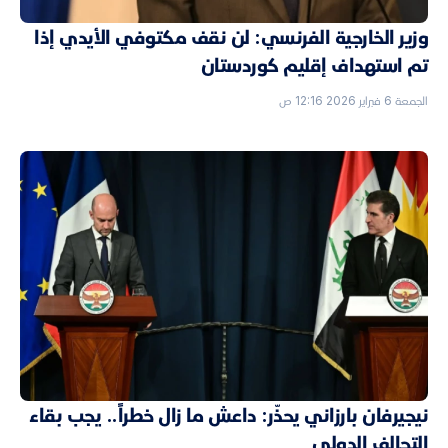
وزير الخارجية الفرنسي: لن نقف مكتوفي الأيدي إذا
تم استهداف إقليم كوردستان
الجمعة 6 فبراير 2026 12:16 ص
نيجيرفان بارزاني يحذّر: داعش ما زال خطراً.. يجب بقاء
التحالف الدولي