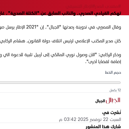
#مقتدى الصدر
#الإطار التنسيقي
تهكم القيادي الصدري، والنائب السابق عن "الكتلة الصدرية"، غاي
وقال العميري في تدوينة رصدتها "الجبال"، إن "2021 الإطار يرسل صواريخ لأربيل، و2025 الإطار يرسل المالكي لأربيل".
كان مدير المكتب الإعلامي لرئيس ائتلاف دولة القانون، هشام الركابي
وذكر الركابي: "الآن وصول نوري المالكي إلى أربيل تلبية للدعوة الت
إضافة لقضايا أخرى".
حجم الخط
12 بكسل
الجبال
نُشرت في
السبت 22 نوفمبر 2025 03:42 م
شارك هذا المنشور