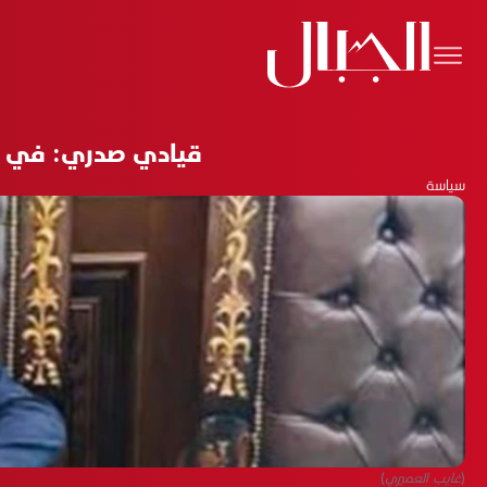
قيادي صدري: في 2021 أرسل الإطار الصواريخ لأربيل والآن يرسل المالكي إلى هناك
سياسة
(غايب العميري)