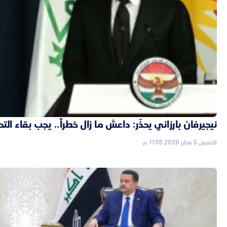
نيجيرفان بارزاني يحذّر: داعش ما زال خطراً.. يجب بقاء الت
الخميس 5 فبراير 2026 11:55 م