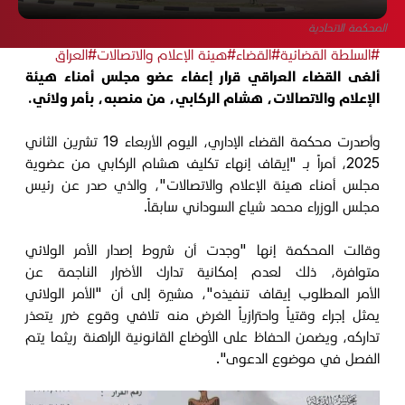
المحكمة الاتحادية
#السلطة القضائية
#القضاء
#هيئة الإعلام والاتصالات
#العراق
ألغى القضاء العراقي قرار إعفاء عضو مجلس أمناء هيئة
الإعلام والاتصالات، هشام الركابي، من منصبه، بأمر ولائي.
وأصدرت محكمة القضاء الإداري، اليوم الأربعاء 19 تشرين الثاني
2025، أمراً بـ "إيقاف إنهاء تكليف هشام الركابي من عضوية
مجلس أمناء هيئة الإعلام والاتصالات"، والذي صدر عن رئيس
مجلس الوزراء محمد شياع السوداني سابقاً.
وقالت المحكمة إنها "وجدت أن شروط إصدار الأمر الولائي
متوافرة، ذلك لعدم إمكانية تدارك الأضرار الناجمة عن
الأمر المطلوب إيقاف تنفيذه"، مشيرة إلى أن "الأمر الولائي
يمثل إجراء وقتياً واحترازياً الغرض منه تلافي وقوع ضرر يتعذر
تداركه، ويضمن الحفاظ على الأوضاع القانونية الراهنة ريثما يتم
الفصل في موضوع الدعوى".