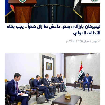
نيجيرفان بارزاني يحذّر: داعش ما زال خطراً.. يجب بقاء
التحالف الدولي
الخميس 5 فبراير 2026 11:55 م