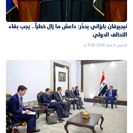
نيجيرفان بارزاني يحذّر: داعش ما زال خطراً.. يجب بقاء
التحالف الدولي
الخميس 5 فبراير 2026 11:55 م