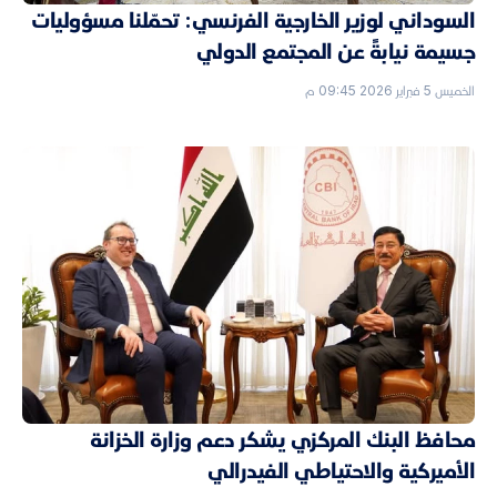
السوداني لوزير الخارجية الفرنسي: تحمّلنا مسؤوليات
جسيمة نيابةً عن المجتمع الدولي
الخميس 5 فبراير 2026 09:45 م
محافظ البنك المركزي يشكر دعم وزارة الخزانة
الأميركية والاحتياطي الفيدرالي