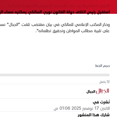
#نوري المالكي
#حزب تقدم
#محمد الحلبوسي
#الحكومة العراقية
استقبل رئيس ائتلاف دولة القانون نوري المالكي بمكتبه مساء اليوم الأحد 16 تشرين الثاني 2025، رئيس حزب "تقدم"
وذكر المكتب الإعلامي للمالكي في بيان مقتضب تلقت "الجبال" نسخة م
على تلبية مطالب المواطن وتحقيق تطلعاته".
حجم الخط
12 بكسل
الجبال
نُشرت في
الاثنين 17 نوفمبر 2025 01:06 ص
شارك هذا المنشور