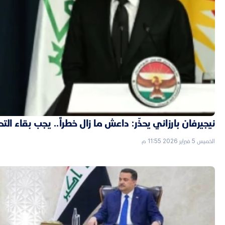
نيجيرفان بارزاني يحذّر: داعش ما زال خطراً.. يجب بقاء الت
الخميس 5 فبراير 2026 11:55 م