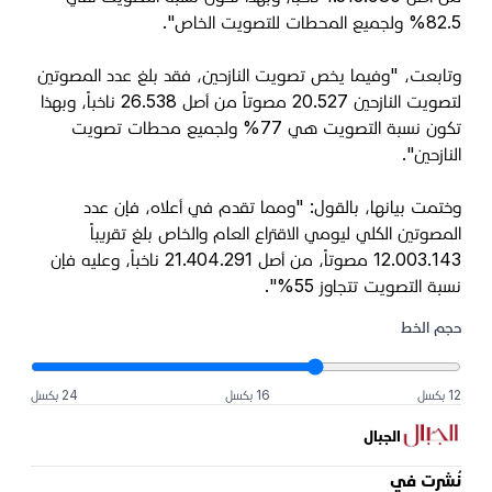
82.5% ولجميع المحطات للتصويت الخاص".
وتابعت، "وفيما يخص تصويت النازحين، فقد بلغ عدد المصوتين
لتصويت النازحين 20.527 مصوتاً من أصل 26.538 ناخباً، وبهذا
تكون نسبة التصويت هي 77% ولجميع محطات تصويت
النازحين".
وختمت بيانها، بالقول: "ومما تقدم في أعلاه، فإن عدد
المصوتين الكلي ليومي الاقتراع العام والخاص بلغ تقريباً
12.003.143 مصوتاً، من أصل 21.404.291 ناخباً، وعليه فإن
نسبة التصويت تتجاوز 55%".
حجم الخط
12 بكسل
16 بكسل
24 بكسل
الجبال
نُشرت في