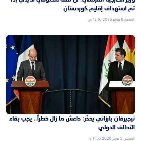
تم استهداف إقليم كوردستان
الجمعة 6 فبراير 2026 12:16 ص
نيجيرفان بارزاني يحذّر: داعش ما زال خطراً.. يجب بقاء
التحالف الدولي
الخميس 5 فبراير 2026 11:55 م