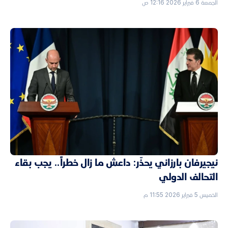
الجمعة 6 فبراير 2026 12:16 ص
نيجيرفان بارزاني يحذّر: داعش ما زال خطراً.. يجب بقاء
التحالف الدولي
الخميس 5 فبراير 2026 11:55 م