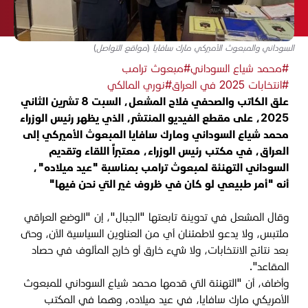
السوداني والمبعوث الأميركي مارك سافايا (مواقع التواصل)
#محمد شياع السوداني
#مبعوث ترامب
#انتخابات 2025 في العراق
#نوري المالكي
علق الكاتب والصحفي فلاح المشعل، السبت 8 تشرين الثاني
2025، على مقطع الفيديو المنتشر، الذي يظهر رئيس الوزراء
محمد شياع السوداني ومارك سافايا المبعوث الأميركي إلى
العراق، في مكتب رئيس الوزراء، معتبراً اللقاء وتقديم
السوداني التهنئة لمبعوث ترامب بمناسبة "عيد ميلاده"،
أنه "أمر طبيعي لو كان في ظروف غير التي نحن فيها"
وقال المشعل في تدوينة تابعتها "الجبال"، إن "الوضع العراقي
ملتبس، ولا يدعو لاطمئنان أي من العناوين السياسية الآن، وحتى
بعد نتائج الانتخابات، ولا شيء خارق أو خارج المألوف في حصاد
المقاعد".
وأضاف، أن "التهنئة التي قدمها محمد شياع السوداني للمبعوث
الأمريكي مارك سافايا، في عيد ميلاده، وهما في المكتب