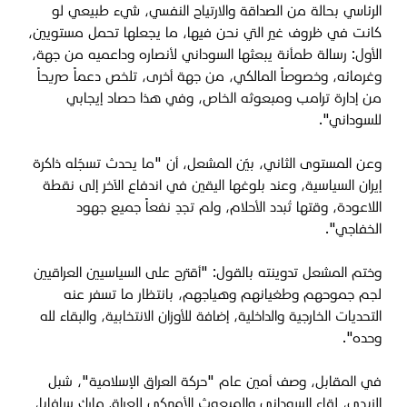
الرئاسي بحالة من الصداقة والارتياح النفسي، شيء طبيعي لو
كانت في ظروف غير التي نحن فيها، ما يجعلها تحمل مستويين،
الأول: رسالة طمأنة يبعثها السوداني لأنصاره وداعميه من جهة،
وغرمائه، وخصوصاً المالكي، من جهة أخرى، تلخص دعماً صريحاً
من إدارة ترامب ومبعوثه الخاص، وفي هذا حصاد إيجابي
للسوداني".
وعن المستوى الثاني، بيّن المشعل، أن "ما يحدث تسجّله ذاكرة
إيران السياسية، وعند بلوغها اليقين في اندفاع الآخر إلى نقطة
اللاعودة، وقتها تُبدد الأحلام، ولم تجدِ نفعاً جميع جهود
الخفاجي".
وختم المشعل تدوينته بالقول: "أقترح على السياسيين العراقيين
لجم جموحهم وطغيانهم وهياجهم، بانتظار ما تسفر عنه
التحديات الخارجية والداخلية، إضافة للأوزان الانتخابية، والبقاء لله
وحده".
في المقابل، وصف أمين عام "حركة العراق الإسلامية"، شبل
الزيدي، لقاء السوداني والمبعوث الأميركي للعراق مارك سافايا،