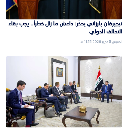
نيجيرفان بارزاني يحذّر: داعش ما زال خطراً.. يجب بقاء
التحالف الدولي
الخميس 5 فبراير 2026 11:55 م