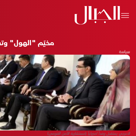
مخيّم "الهول" وتط
سياسة
الاعرجي يستقبل وفداً أميركياً (مستشارية الأمن القومي)