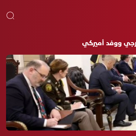
عرجي ووفد أميركي