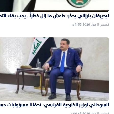
نيجيرفان بارزاني يحذّر: داعش ما زال خطراً.. يجب بقاء الت
الخميس 5 فبراير 2026 11:55 م
السوداني لوزير الخارجية الفرنسي: تحمّلنا مسؤوليات جسي
الخميس 5 فبراير 2026 09:45 م