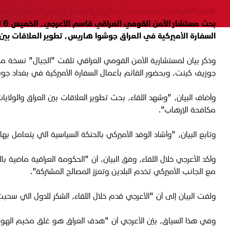
#أميركا
#الولايات المتحدة
#مخيم الهول
#قاسم الأعرجي
#السفارة الأمي
السفارة الأميركية في العراق جوشوا هاريس، تطوير العلاقات بين
وذكر بيان لمستشارية الأمن القومي العراقي تلقت "الجبال" نسخة منه،
جوزيف كينت، وبحضور القائم بأعمال السفارة الأميركية في بغداد ج
وأضاف البيان، "وشهد اللقاء، بحث تطوير العلاقات بين العراق والولاي
مكافحة الإرهاب
".
وتابع البيان، "وأشاد الوفد الأميركي بالحنكة السياسية التي يتعامل بها 
وأكد الأعرجي خلال اللقاء، وفق البيان، أن "الحكومة العراقية ماضية بال
مع الجانب الأميركي تخدم البلدين وتعزز المصالح المشتركة
".
ولفت البيان إلى أن "الأعرجي قدم خلال اللقاء، الشكر للدول التي سحب
وفي هذا السياق، بيّن الأعرجي أن "هدف العراق هو غلق مخيم الهول 