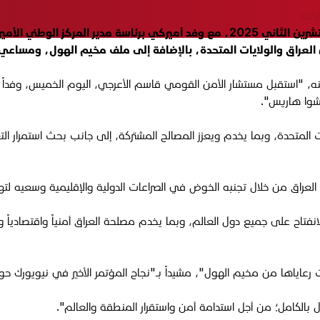
ركية
بحث مستشار الأمن القومي العراقي قاسم الأعرجي، الخميس 6 تشرين الثاني 2025، مع وف
 العراق والولايات المتحدة، بالإضافة إلى ملف مخيم الهول، ومساعي 
 "استقبل مستشار الأمن القومي قاسم الأعرجي، اليوم الخميس، وفداً أميرك
وشوا هاريس".
ات المتحدة، وبما يخدم ويعزز المصالح المشتركة، إلى جانب بحث استمرار ا
العراق
من خلال تجنبه
الخوض في الصراعات الدولية والإقليمية وسعيه لت
انفتاح على جميع دول العالم، وبما يخدم مصلحة العراق أمنياً واقتصادياً وي
ت رعاياها من مخيم الهول"، مشيداً بـ"نجاح المؤتمر الأخير في نيويورك حو
بالكامل؛ من أجل استدامة أمن واستقرار المنطقة والعالم
".