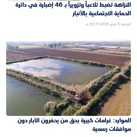
النزاهة تضبط تلاعباً وتزويراً بـ 46 إضبارة في دائرة
الحماية الاجتماعية بالأنبار
الجمعة 6 فبراير 2026 02:21 م
الموارد: غرامات كبيرة بحق من يحفرون الآبار دون
موافقات رسمية