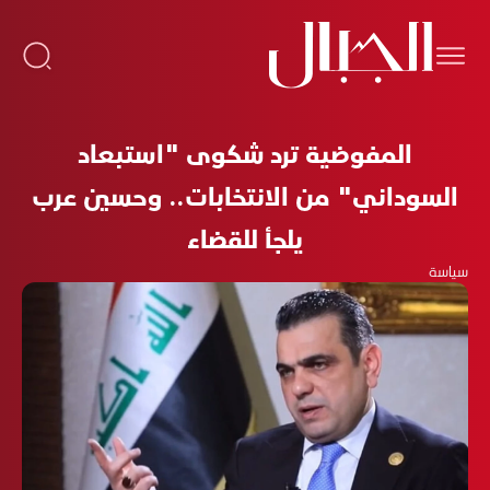
المفوضية ترد شكوى "استبعاد
السوداني" من الانتخابات.. وحسين عرب
يلجأ للقضاء
سياسة