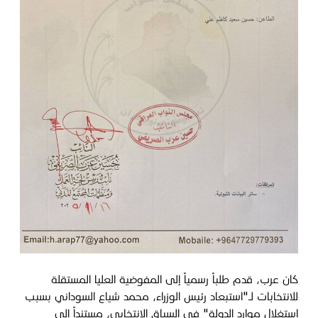
كان عرب، قدم طلباً رسمياً إلى المفوضية العليا المستقلة
للانتخابات لـ"استبعاد رئيس الوزراء، محمد شياع السوداني بسبب
استغلال موارد الدولة" في السباق الانتخابي، مستنداً إلى