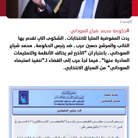
(أرشيف)
#حكومة محمد شياع السوداني
ردت المفوضية العليا للانتخابات، الشكوى التي تقدم بها
النائب والمرشح حسين عرب، ضد رئيس الحكومة، محمد شياع
السوداني، باعتبار أن "الأخير لم يخالف الأنظمة والتعليمات
الصادرة عنها"، فيما لجأ عرب إلى القضاء لـ"تنفيذ استبعاد
السوداني" من السباق الانتخابي.