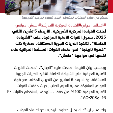
اجتماع في قيادة العمليات المشتركة (إعلام القيادة المركزية الأميركية)
#التحالف الدولي
#القيادة المركزية الأميركية
#الجيش العراقي
أعلنت القيادة المركزية الأميركية، الأربعاء 5 تشرين الثاني
2025، حصول القوات الأمنية العراقية، على "الشهادة
الكاملة"، لتنفيذ الضربات الجوية المستقلّة، معتبرة ذلك
"خطوة تاريخية" نحو اعتماد القوات المسلّحة العراقية على
نفسها في مواجهة "داعش".
وبحسب بيان للقيادة اطلعت عليه "الجبال"، "حصلت القوات
الأمنية العراقية على الشهادة الكاملة لتنفيذ الضربات الجوية
المستقلة، وذلك بعد 8 أسابيع من التدريب المكثف مع قوة
المهام المشتركة عملية العزم الصلب، حيث حققت القوات
الأمنية العراقية 100% من دقة الاستهداف باستخدام طائرات
F-
16
و
AC-208
".
وأضافت، أن "ذلك يمثل خطوة تاريخية نحو اعتماد القوات