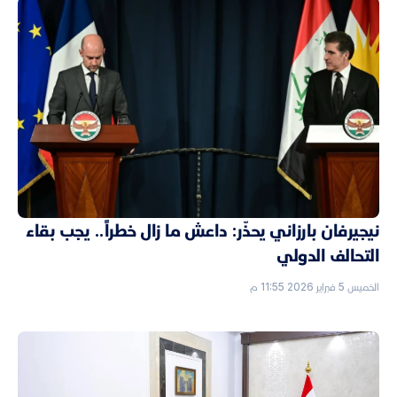
نيجيرفان بارزاني يحذّر: داعش ما زال خطراً.. يجب بقاء
التحالف الدولي
الخميس 5 فبراير 2026 11:55 م