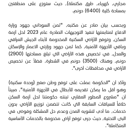
مجاري، كهرباء، طرق مكتملة)، حيث ستوزع على منطقتين
بمساحة كلية (6400) دونم.
وبحسب بيان صادر عن مكتبه، "ثمن السوداني جهود وزارة
الدفاع لمتابعتها تنفيذ التوجيهات الصادرة عام 2023 لحل أزمة
السكن، وتوفير الأراضي السكنية المخدومة لأبناء الجيش العراقي
وباقي الأجهزة الأمنية، كما ثمن جهود وزارتي الاعمار والإسكان
والعدل، في تخصيص هذه الأراضي التي تبلغ مساحتها (2900)
دونم، وهناك (3500) دونم في الشطرة، فضلاً عن تخصيص
الأراضي في محافظات أخرى".
وأكد أن "الحكومة عملت على توفير وطن صغير (وحدة سكنية)
وهو أقل ما يمكن تقديمه للأبطال في الأجهزة الأمنية"، مبيناً
أن "مشروع المطور العقاري تبنته حكومتنا لحل أزمة السكن
خلافاً للسياقات السابقة التي كانت تتضمن توزيع الأراضي بدون
خدمات، ما أدى لتشويه المدن وعدم حل المشكلة وفوضى في
البنى التحتية، حيث جرى توفير أراض مخدومة بالخدمات الأساسية
المتكاملة".