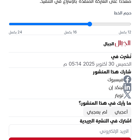
مشدّداً على الشركة المنفذة بالإسراع في التنفيذ.
حجم الخط
12 بكسل
16 بكسل
24 بكسل
الجبال
نُشرت في
الخميس 30 أكتوبر 2025 05:14 م
شارك هذا المنشور
فيسبوك
لينكد إن
تويتر
ما رأيك في هذا المنشور؟
أعجبني
لم يعجبني
اشترك في النشرة البريدية