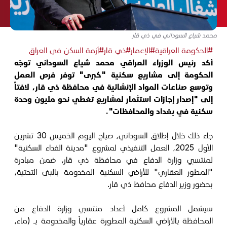
محمد شياع السوداني في ذي قار
#الحكومة العراقية
#الإعمار
#ذي قار
#أزمة السكن في العراق
أكد رئيس الوزراء العراقي محمد شياع السوداني توجّه
الحكومة إلى مشاريع سكنية "كبرى" توفر فرص العمل
وتوسع صناعات المواد الإنشائية في محافظة ذي قار، لافتاً
إلى "إصدار إجازات استثمار لمشاريع تغطي نحو مليون وحدة
سكنية في بغداد والمحافظات".
جاء ذلك خلال إطلاق السوداني، صباح اليوم الخميس 30 تشرين
الأول 2025، العمل التنفيذي لمشروع "مدينة الفداء السكنية"
لمنتسبي وزارة الدفاع في محافظة ذي قار، ضمن مبادرة
"المطور العقاري" للأراضي السكنية المخدومة بالبنى التحتية،
بحضور وزير الدفاع محافظ ذي قار.
سيشمل المشروع كامل أعداد منتسبي وزارة الدفاع من
المحافظة بالأراضي السكنية المطورة عقارياً والمخدومة بـ (ماء،