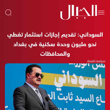
السوداني: تقديم إجازات استثمار تغطي
نحو مليون وحدة سكنية في بغداد
والمحافظات
سياسة
،
اقتصاد