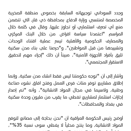
وجدد السوداني توجيهاته السابقة بخصوص منطقة الصخرية
المخصصة لمنتسبي وزارة الدفاع بمحافظة ذي قار، التي تتضمن
منع أي تصرف استثماري أو تجاوز عليها. وقال في كلمة خلال
المراسم "اعتمدنا سياسة اقراض من خلال البنك المركزي
والمصارف الحكومية والأهلية تيسر عملية اقتناء الوحدات
وتشييدها من قبل المواطنين"، و"حرصنا على بناء مدن سكنية
تليق بأفراد الأجهزة الأمنية"، مبيناً أن ذلك "إجراء مهم لتحقيق
الاستقرار المجتمعي".
وأشار إلى أن "توجه حكومتنا ليس فقط انشاء مدن سكنية، وإنما
إطلاق مشاريع توفر مئات فرص العمل وفتح افاق نشوء صناعة
وطنية، ولاسيما في مجال المواد الانشائية"، وأنه "تم إصدار
إجازات استثمار لمشاريع تغطي ما يقرب من مليون وحدة سكنية
في بغداد والمحافظات".
أوضح رئيس الحكومة العراقية أن "نحن بحاجة إلى مصانع لتوفير
المواد الانشائية، وما ينتج محلياً لا يغطي سوى نسبة 35%"،